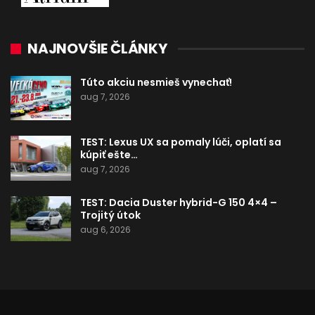
NAJNOVŠIE ČLÁNKY
Túto akciu nesmieš vynechať!
aug 7, 2026
TEST: Lexus UX sa pomaly lúči, oplatí sa
kúpiť ešte…
aug 7, 2026
TEST: Dacia Duster hybrid-G 150 4×4 –
Trojitý útok
aug 6, 2026