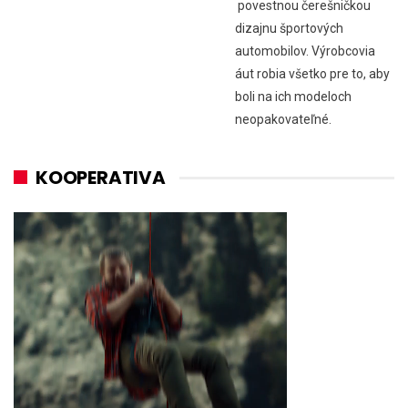
povestnou čerešničkou
dizajnu športových
automobilov. Výrobcovia
áut robia všetko pre to, aby
boli na ich modeloch
neopakovateľné.
KOOPERATIVA