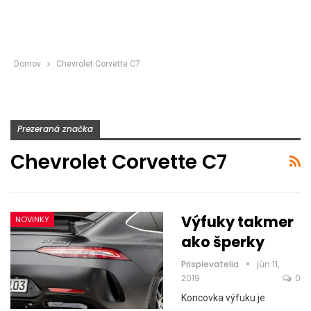
Domov
Chevrolet Corvette C7
Prezeraná značka
Chevrolet Corvette C7
Výfuky takmer
NOVINKY
ako šperky
Prispievatelia
jún 11,
2019
0
Koncovka výfuku je