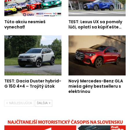
Túto akciu nesmieš
TEST: Lexus UX sa pomaly
vynechať!
lúči, oplatí sa kúpiť ešte…
TEST: Dacia Duster hybrid-
Nový Mercedes-Benz GLA
G 150 4×4 – Trojitý útok
mieša gény bestselleru s
elektrinou
NÁSLEDUJÚCA
ĎALŠIA