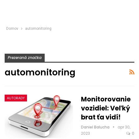
Domov
automonitoring
Prezeraná značka
automonitoring
Monitorovanie
AUTORADY
vozidiel: Veľký
brat ťa vidí!
Daniel Balucha
apr 30,
2023
0