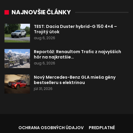
NAJNOVŠIE ČLÁNKY
TEST: Dacia Duster hybrid-G 150 4×4 –
Trojitý útok
aug 6, 2026
Reportáž: Renaultom Trafic z najvyšších
hôr na najkratšie…
aug 6, 2026
Nový Mercedes-Benz GLA mieša gény
bestselleru s elektrinou
júl 31, 2026
OCHRANA OSOBNÝCH ÚDAJOV
PREDPLATNÉ