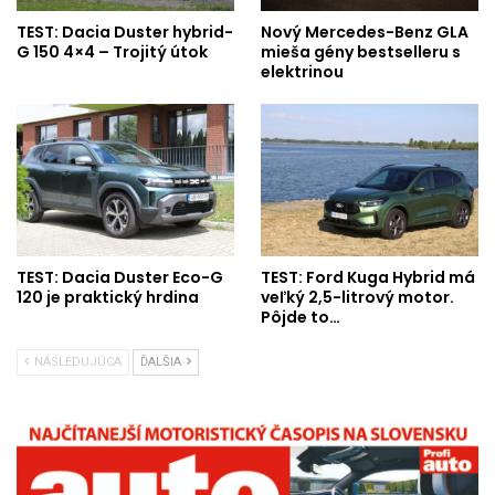
TEST: Dacia Duster hybrid-
Nový Mercedes-Benz GLA
G 150 4×4 – Trojitý útok
mieša gény bestselleru s
elektrinou
TEST: Dacia Duster Eco-G
TEST: Ford Kuga Hybrid má
120 je praktický hrdina
veľký 2,5-litrový motor.
Pôjde to…
NÁSLEDUJÚCA
ĎALŠIA