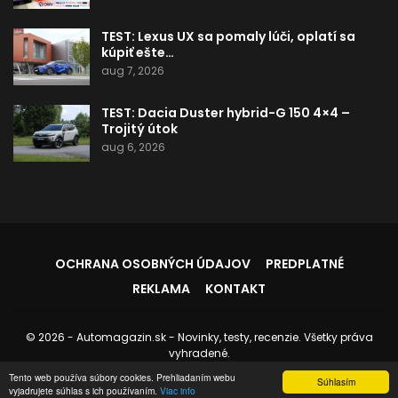
TEST: Lexus UX sa pomaly lúči, oplatí sa
kúpiť ešte…
aug 7, 2026
TEST: Dacia Duster hybrid-G 150 4×4 –
Trojitý útok
aug 6, 2026
OCHRANA OSOBNÝCH ÚDAJOV
PREDPLATNÉ
REKLAMA
KONTAKT
© 2026 - Automagazin.sk - Novinky, testy, recenzie. Všetky práva
vyhradené.
Tento web používa súbory cookies. Prehliadaním webu
Stránku spravuje:
Instedo.com
Súhlasím
vyjadrujete súhlas s ich používaním.
Viac info