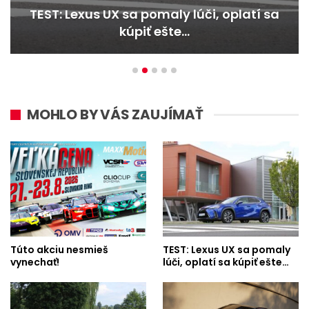
TEST: Lexus UX sa pomaly lúči, oplatí sa
kúpiť ešte…
MOHLO BY VÁS ZAUJÍMAŤ
Túto akciu nesmieš
TEST: Lexus UX sa pomaly
vynechať!
lúči, oplatí sa kúpiť ešte…