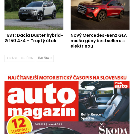
TEST: Dacia Duster hybrid-
Nový Mercedes-Benz GLA
G 150 4×4 – Trojitý útok
mieša gény bestselleru s
elektrinou
NÁSLEDUJÚCA
ĎALŠIA