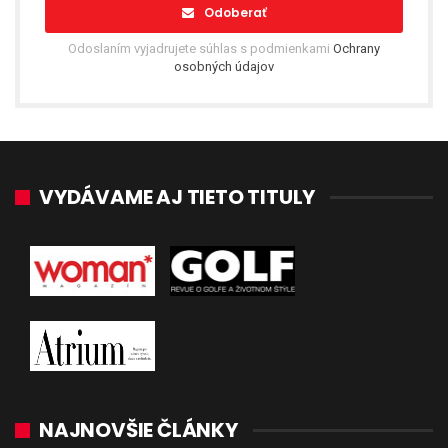
Odoberať
Odoslaním vyjadrujete súhlas s podmienkami
Ochrany
osobných údajov
VYDÁVAME AJ TIETO TITULY
NAJNOVŠIE ČLÁNKY