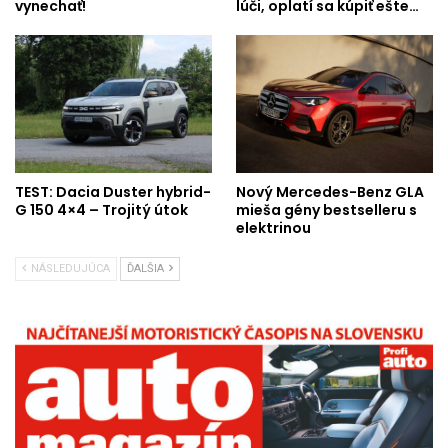
vynechať!
lúči, oplatí sa kúpiť ešte…
TEST: Dacia Duster hybrid-
Nový Mercedes-Benz GLA
G 150 4×4 – Trojitý útok
mieša gény bestselleru s
elektrinou
NÁSLEDUJÚCA
ĎALŠIA