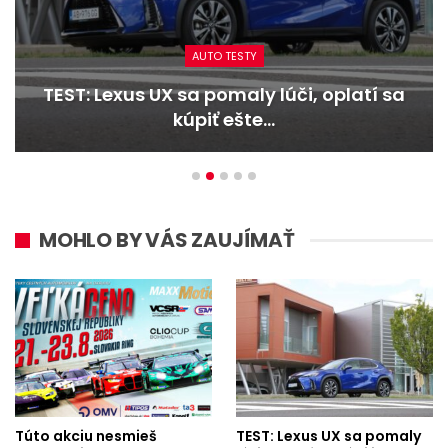
AUTO TESTY
TEST: Lexus UX sa pomaly lúči, oplatí sa
kúpiť ešte…
MOHLO BY VÁS ZAUJÍMAŤ
Túto akciu nesmieš
TEST: Lexus UX sa pomaly