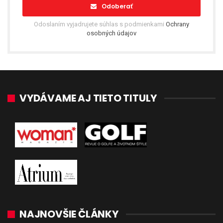
Odoberať
Odoslaním vyjadrujete súhlas s podmienkami
Ochrany
osobných údajov
VYDÁVAME AJ TIETO TITULY
NAJNOVŠIE ČLÁNKY