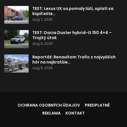
TEST: Lexus UX sa pomaly lúči, oplatí sa
kúpiť ešte…
aug 7, 2026
TEST: Dacia Duster hybrid-G 150 4×4 –
Trojitý útok
aug 6, 2026
Reportáž: Renaultom Trafic z najvyšších
hôr na najkratšie…
aug 6, 2026
OCHRANA OSOBNÝCH ÚDAJOV
PREDPLATNÉ
REKLAMA
KONTAKT