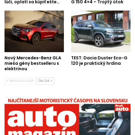
lúči, oplatí sa kúpiť ešte…
G 150 4×4 – Trojitý útok
Nový Mercedes-Benz GLA
TEST: Dacia Duster Eco-G
mieša gény bestselleru s
120 je praktický hrdina
elektrinou
NÁSLEDUJÚCA
ĎALŠIA