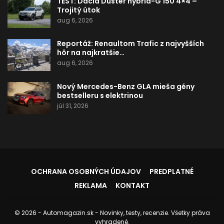
TEST: Dacia Duster hybrid-G 150 4×4 –
Trojitý útok
aug 6, 2026
Reportáž: Renaultom Trafic z najvyšších
hôr na najkratšie…
aug 6, 2026
Nový Mercedes-Benz GLA mieša gény
bestselleru s elektrinou
júl 31, 2026
OCHRANA OSOBNÝCH ÚDAJOV
PREDPLATNÉ
REKLAMA
KONTAKT
© 2026 - Automagazin.sk - Novinky, testy, recenzie. Všetky práva
vyhradené.