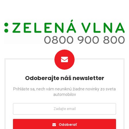
Odoberajte náš newsletter
Prihláste sa, nech vám neuniknú žiadne novinky zo sveta
automobilov
Odoberať