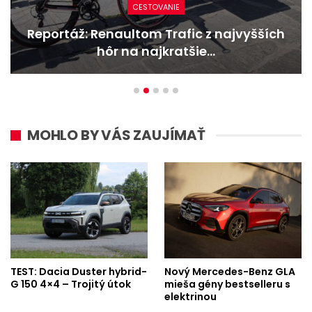
CESTOVANIE
Reportáž: Renaultom Trafic z najvyšších
hôr na najkratšie…
MOHLO BY VÁS ZAUJÍMAŤ
TEST: Dacia Duster hybrid-
Nový Mercedes-Benz GLA
G 150 4×4 – Trojitý útok
mieša gény bestselleru s
elektrinou