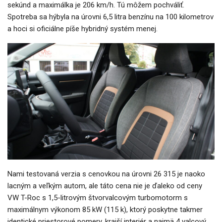
sekúnd a maximálka je 206 km/h. Tú môžem pochváliť.
Spotreba sa hýbyla na úrovni 6,5 litra benzínu na 100 kilometrov
a hoci si oficiálne píše hybridný systém menej.
Nami testovaná verzia s cenovkou na úrovni 26 315 je naoko
lacným a veľkým autom, ale táto cena nie je ďaleko od ceny
VW T-Roc s 1,5-litrovým štvorvalcovým turbomotorm s
maximálnym výkonom 85 kW (115 k), ktorý poskytne takmer
identické priestorové pomery, krajší interiér a najmä 4 valcový