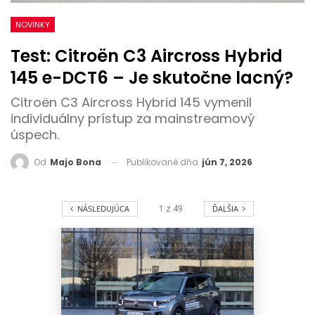
NOVINKY
Test: Citroën C3 Aircross Hybrid
145 e-DCT6 – Je skutočne lacný?
Citroën C3 Aircross Hybrid 145 vymenil
individuálny prístup za mainstreamový
úspech.
Publikované dňa
jún 7, 2026
Od
Majo Bona
NÁSLEDUJÚCA
ĎALŠIA
1
z
49