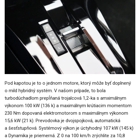
Pod kapotou je to o jednom motore, ktorý môže byť doplnený
o mild hybridný systém. V našom prípade, to bola
turbodúchadlom prepĺňaná trojalcová 1,2-ka s amximálnym
výkonom 100 kW (136 k) a maximálnym krútiacim momentom
230 Nm dopovaná elektromotorom s maximálnym výkonom
15,6 kW (21 k). Prevodovka je dvojspojková, automatická
a šesťstupňová. Systémový výkon je úctyhodný 107 kW (145 k)
a Dynamika je priemerná. Z 0 na 100 km/h zrýchlite za 10,8