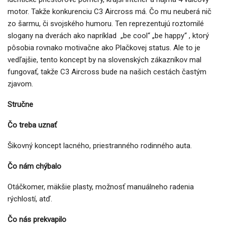
motor. Takže konkurenciu C3 Aircross má. Čo mu neuberá nič
zo šarmu, či svojského humoru. Ten reprezentujú roztomilé
slogany na dverách ako napríklad „be cool“ „be happy“ , ktorý
pôsobia rovnako motivačne ako Plačkovej status. Ale to je
vedľajšie, tento koncept by na slovenských zákazníkov mal
fungovať, takže C3 Aircross bude na našich cestách častým
zjavom.
Stručne
Čo treba uznať
Šikovný koncept lacného, priestranného rodinného auta.
Čo nám chýbalo
Otáčkomer, mäkšie plasty, možnosť manuálneho radenia
rýchlostí, atď.
Čo nás prekvapilo