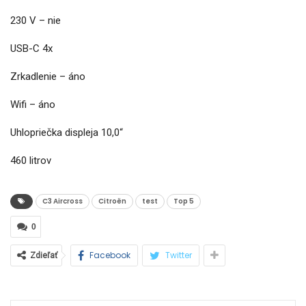
230 V – nie
USB-C 4x
Zrkadlenie – áno
Wifi – áno
Uhlopriečka displeja 10,0“
460 litrov
C3 Aircross
Citroën
test
Top 5
0
Facebook
Twitter
Zdieľať