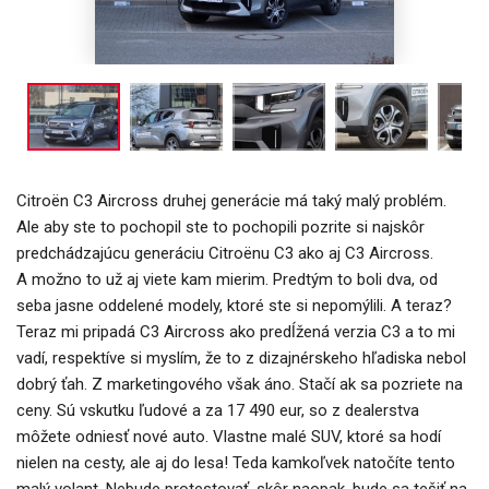
Citroën C3 Aircross druhej generácie má taký malý problém.
Ale aby ste to pochopil ste to pochopili pozrite si najskôr
predchádzajúcu generáciu Citroënu C3 ako aj C3 Aircross.
A možno to už aj viete kam mierim. Predtým to boli dva, od
seba jasne oddelené modely, ktoré ste si nepomýlili. A teraz?
Teraz mi pripadá C3 Aircross ako predĺžená verzia C3 a to mi
vadí, respektíve si myslím, že to z dizajnérskeho hľadiska nebol
dobrý ťah. Z marketingového však áno. Stačí ak sa pozriete na
ceny. Sú vskutku ľudové a za 17 490 eur, so z dealerstva
môžete odniesť nové auto. Vlastne malé SUV, ktoré sa hodí
nielen na cesty, ale aj do lesa! Teda kamkoľvek natočíte tento