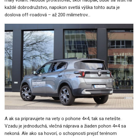
malý volant. Nebude protestovať, skôr naopak, bude sa tešiť na
každé dobrodružstvo, napokon svetlá výška tohto auta je
doslova off-roadová – až 200 milimetrov…
A ak sa pripravujete na vety o pohone 4×4, tak sa netešte.
Vzadu je jednoduchá, vlečná náprava a žiaden pohon 4×4 sa
nekoná. Ale ako sa hovorí, o schopnosti prejsť terénom