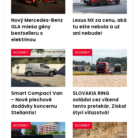
Nový Mercedes-Benz
Lexus NX za cenu, aká
GLA mieša gény
tu ešte nebola a už
bestselleru s
ani nebude!
elektrinou
NOVINKY
NOVINKY
Smart Compact Van
SLOVAKIA RING
– Nové plechové
ovládol cez víkend
dodávky koncernu
tento pretekár. Získal
Stellantis!
štyri víťazstvá!
NOVINKY
NOVINKY