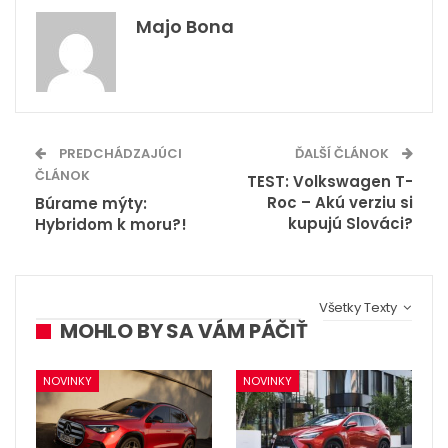
Majo Bona
PREDCHÁDZAJÚCI
ĎALŠÍ ČLÁNOK
ČLÁNOK
TEST: Volkswagen T-
Roc – Akú verziu si
Búrame mýty:
kupujú Slováci?
Hybridom k moru?!
Všetky Texty
MOHLO BY SA VÁM PÁČIŤ
NOVINKY
NOVINKY