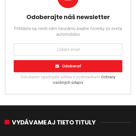
Odoberajte náš newsletter
Prihláste sa, nech vám neuniknú žiadne novinky zo sveta
automobilov
Odoberať
Odoslaním vyjadrujete súhlas s podmienkami
Ochrany
osobných údajov
VYDÁVAME AJ TIETO TITULY