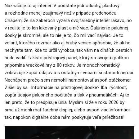
Naznačuje to aj interiér. V podstate jednoduchý, plastový
a rozhodne menej zaujímavý než v prípade predchodcu.
Chápem, že na záberoch vyzerá dvojfarebný interiér lákavo, no
v realite je to len lakovaný plast a nič viac. Čalúnenie palubnej
dosky je skromné, ale to nie je to, čo míi vadí najviac. Je to
volant, ktorého rozmer ako aj hrubý veniec spôsobia, že ak ho
nechytíte tam, kde to určil výrobca, tak vám na dlhších cestách
bude vadiť. Takisto prístrojový panel, ktorý so svojou grafikou
pripomína vreckové hry z 80 rokov. Je monochromatický
zobrazuje zopár údajov a s ostatnými vecami si starosti nerobí.
Nechápem prečo sem nemohli namontovať aspoň otáčkomer.
Zišiel by sa. Informácie na prístrojovej doske? Iba rýchlosť,
zopár údajov palubného počítača a tlak v pneumatikách. Aj to
len preto, že to predpisuje únia. Myslím si že v roku 2026 by
sme už mohli mať farebný displej, alebo aspoň viac informácií
tak, napokon digitálne doba nám poskytuje veľa príležitostí!