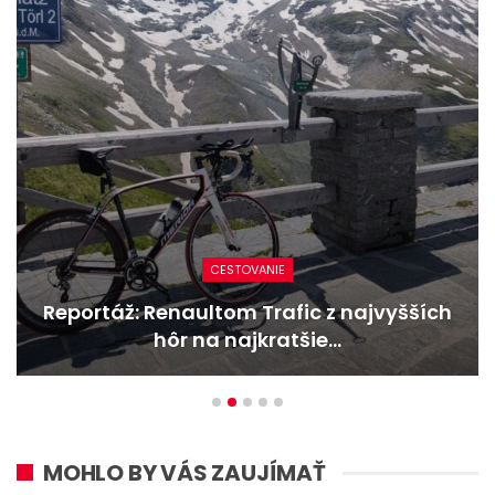
NOVINKY
Nový Mercedes-Benz GLA mieša gény
bestselleru s elektrinou
MOHLO BY VÁS ZAUJÍMAŤ