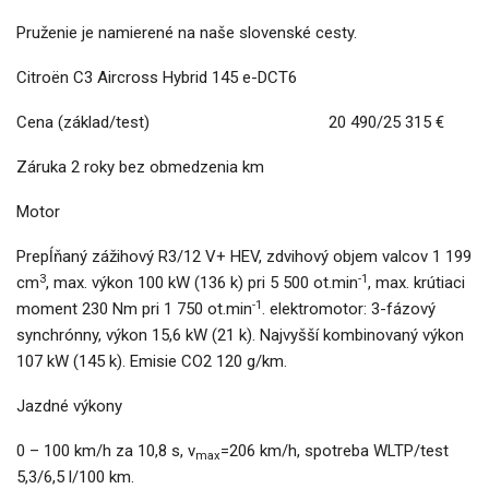
Pruženie je namierené na naše slovenské cesty.
Citroën C3 Aircross Hybrid 145 e-DCT6
Cena (základ/test) 20 490/25 315 €
Záruka 2 roky bez obmedzenia km
Motor
Prepĺňaný zážihový R3/12 V+ HEV, zdvihový objem valcov 1 199
3
-1
cm
, max. výkon 100 kW (136 k) pri 5 500 ot.min
, max. krútiaci
-1
moment 230 Nm pri 1 750 ot.min
. elektromotor: 3-fázový
synchrónny, výkon 15,6 kW (21 k). Najvyšší kombinovaný výkon
107 kW (145 k). Emisie CO2 120 g/km.
Jazdné výkony
0 – 100 km/h za 10,8 s, v
=206 km/h, spotreba WLTP/test
max
5,3/6,5 l/100 km.