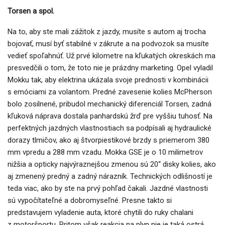
Torsen a spol.
Na to, aby ste mali zážitok z jazdy, musíte s autom aj trocha
bojovať, musí byť stabilné v zákrute a na podvozok sa musíte
vedieť spoľahnúť. Už prvé kilometre na kľukatých okreskách ma
presvedčili o tom, že toto nie je prázdny marketing. Opel vyladil
Mokku tak, aby elektrina ukázala svoje prednosti v kombinácii
s emóciami za volantom. Predné zavesenie kolies McPherson
bolo zosilnené, pribudol mechanický diferenciál Torsen, zadná
kľuková náprava dostala panhardskú žrď pre vyššiu tuhosť. Na
perfektných jazdných vlastnostiach sa podpísali aj hydraulické
dorazy tlmičov, ako aj štvorpiestikové brzdy s priemerom 380
mm vpredu a 288 mm vzadu. Mokka GSE je o 10 milimetrov
nižšia a opticky najvýraznejšou zmenou sú 20“ disky kolies, ako
aj zmenený predný a zadný nárazník. Technických odlišností je
teda viac, ako by ste na prvý pohľad čakali. Jazdné vlastnosti
sú vypočítateľné a dobromyseľné. Presne takto si
predstavujem vyladenie auta, ktoré chytili do ruky chalani
z motoršportu. Pritom však reakcia na plyn nie je taká ostrá,