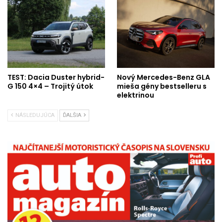
TEST: Dacia Duster hybrid-
Nový Mercedes-Benz GLA
G 150 4×4 – Trojitý útok
mieša gény bestselleru s
elektrinou
NÁSLEDUJÚCA
ĎALŠIA