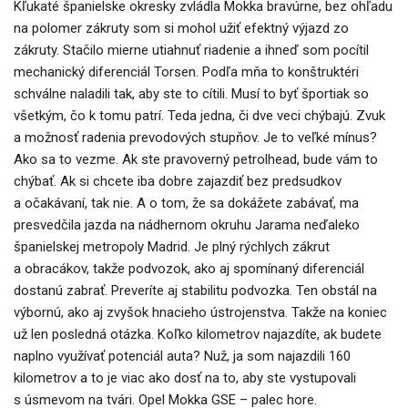
Kľukaté španielske okresky zvládla Mokka bravúrne, bez ohľadu
na polomer zákruty som si mohol užiť efektný výjazd zo
zákruty. Stačilo mierne utiahnuť riadenie a ihneď som pocítil
mechanický diferenciál Torsen. Podľa mňa to konštruktéri
schválne naladili tak, aby ste to cítili. Musí to byť športiak so
všetkým, čo k tomu patrí. Teda jedna, či dve veci chýbajú. Zvuk
a možnosť radenia prevodových stupňov. Je to veľké mínus?
Ako sa to vezme. Ak ste pravoverný petrolhead, bude vám to
chýbať. Ak si chcete iba dobre zajazdiť bez predsudkov
a očakávaní, tak nie. A o tom, že sa dokážete zabávať, ma
presvedčila jazda na nádhernom okruhu Jarama neďaleko
španielskej metropoly Madrid. Je plný rýchlych zákrut
a obracákov, takže podvozok, ako aj spomínaný diferenciál
dostanú zabrať. Preveríte aj stabilitu podvozka. Ten obstál na
výbornú, ako aj zvyšok hnacieho ústrojenstva. Takže na koniec
už len posledná otázka. Koľko kilometrov najazdíte, ak budete
naplno využívať potenciál auta? Nuž, ja som najazdili 160
kilometrov a to je viac ako dosť na to, aby ste vystupovali
s úsmevom na tvári. Opel Mokka GSE – palec hore.