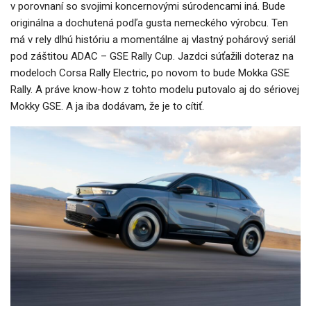
v porovnaní so svojimi koncernovými súrodencami iná. Bude
originálna a dochutená podľa gusta nemeckého výrobcu. Ten
má v rely dlhú históriu a momentálne aj vlastný pohárový seriál
pod záštitou ADAC – GSE Rally Cup. Jazdci súťažili doteraz na
modeloch Corsa Rally Electric, po novom to bude Mokka GSE
Rally. A práve know-how z tohto modelu putovalo aj do sériovej
Mokky GSE. A ja iba dodávam, že je to cítiť.