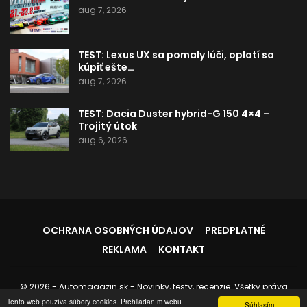
aug 7, 2026
TEST: Lexus UX sa pomaly lúči, oplatí sa
kúpiť ešte…
aug 7, 2026
TEST: Dacia Duster hybrid-G 150 4×4 –
Trojitý útok
aug 6, 2026
OCHRANA OSOBNÝCH ÚDAJOV
PREDPLATNÉ
REKLAMA
KONTAKT
© 2026 - Automagazin.sk - Novinky, testy, recenzie. Všetky práva
vyhradené.
Tento web používa súbory cookies. Prehliadaním webu
Súhlasím