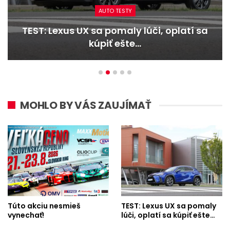
AUTO TESTY
TEST: Dacia Duster hybrid-G 150 4×4 –
Trojitý útok
MOHLO BY VÁS ZAUJÍMAŤ
Túto akciu nesmieš
TEST: Lexus UX sa pomaly
vynechať!
lúči, oplatí sa kúpiť ešte…