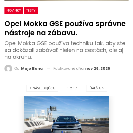
NOVINKY
TESTY
Opel Mokka GSE používa správne
nástroje na zábavu.
Opel Mokka GSE používa techniku tak, aby ste
sa dokázali zabávať nielen na cestách, ale aj
na okruhu.
Publikované dňa
nov 26, 2025
Od
Majo Bona
NÁSLEDUJÚCA
ĎALŠIA
1
z
17