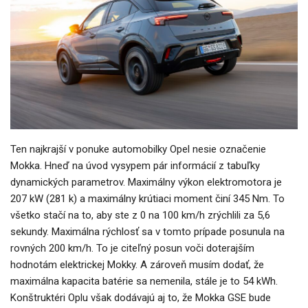
Ten najkrajší v ponuke automobilky Opel nesie označenie
Mokka. Hneď na úvod vysypem pár informácií z tabuľky
dynamických parametrov. Maximálny výkon elektromotora je
207 kW (281 k) a maximálny krútiaci moment činí 345 Nm. To
všetko stačí na to, aby ste z 0 na 100 km/h zrýchlili za 5,6
sekundy. Maximálna rýchlosť sa v tomto prípade posunula na
rovných 200 km/h. To je citeľný posun voči doterajším
hodnotám elektrickej Mokky. A zároveň musím dodať, že
maximálna kapacita batérie sa nemenila, stále je to 54 kWh.
Konštruktéri Oplu však dodávajú aj to, že Mokka GSE bude