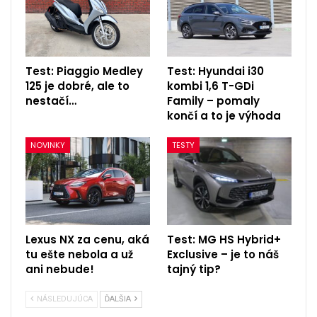
Test: Piaggio Medley
Test: Hyundai i30
125 je dobré, ale to
kombi 1,6 T-GDi
nestačí…
Family – pomaly
končí a to je výhoda
NOVINKY
TESTY
Lexus NX za cenu, aká
Test: MG HS Hybrid+
tu ešte nebola a už
Exclusive – je to náš
ani nebude!
tajný tip?
NÁSLEDUJÚCA
ĎALŠIA