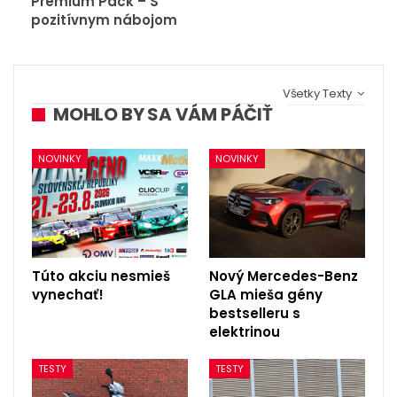
Premium Pack – S
pozitívnym nábojom
Všetky Texty
MOHLO BY SA VÁM PÁČIŤ
NOVINKY
NOVINKY
Túto akciu nesmieš
Nový Mercedes-Benz
vynechať!
GLA mieša gény
bestselleru s
elektrinou
TESTY
TESTY