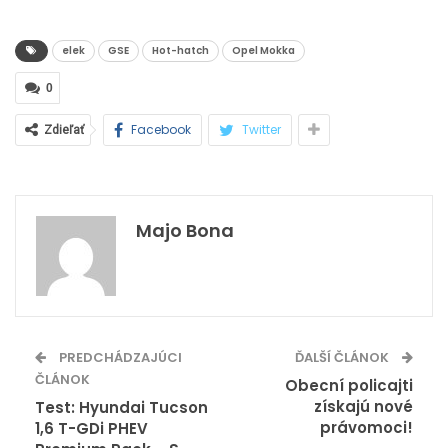
elek
GSE
Hot-hatch
Opel Mokka
0
Facebook
Twitter
Zdieľať
Majo Bona
PREDCHÁDZAJÚCI
ĎALŠÍ ČLÁNOK
ČLÁNOK
Obecní policajti
získajú nové
Test: Hyundai Tucson
právomoci!
1,6 T-GDi PHEV