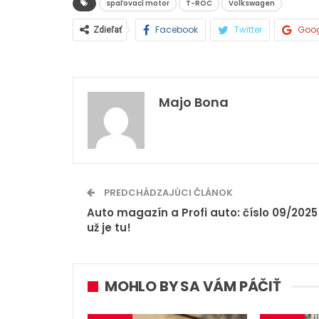
spaľovací motor
T-ROC
Volkswagen
Facebook
Twitter
Goo
Zdieľať
Majo Bona
PREDCHÁDZAJÚCI ČLÁNOK
Auto magazín a Profi auto: číslo 09/2025
už je tu!
MOHLO BY SA VÁM PÁČIŤ