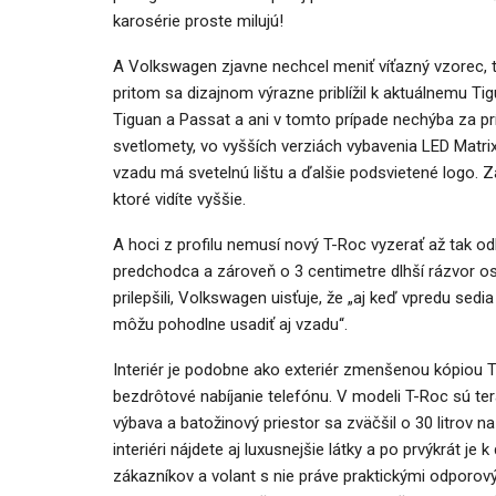
karosérie proste milujú!
A Volkswagen zjavne nechcel meniť víťazný vzorec, 
pritom sa dizajnom výrazne priblížil k aktuálnemu Ti
Tiguan a Passat a ani v tomto prípade nechýba za p
svetlomety, vo vyšších verziách vybavenia LED Matrix
vzadu má svetelnú lištu a ďalšie podsvietené logo. Za
ktoré vidíte vyššie.
A hoci z profilu nemusí nový T-Roc vyzerať až tak od
predchodca a zároveň o 3 centimetre dlhší rázvor osí
prilepšili, Volkswagen uisťuje, že „aj keď vpredu sed
môžu pohodlne usadiť aj vzadu“.
Interiér je podobne ako exteriér zmenšenou kópiou 
bezdrôtové nabíjanie telefónu. V modeli T-Roc sú ter
výbava a batožinový priestor sa zväčšil o 30 litrov n
interiéri nájdete aj luxusnejšie látky a po prvýkrát je 
zákazníkov a volant s nie práve praktickými odporový