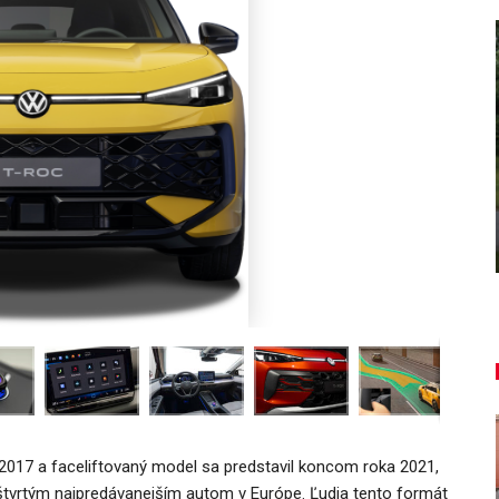
AUTO TESTY
je
TEST: Lexus UX sa pomaly lúči,
oplatí sa kúpiť ešte…
Peter varga
aug 7, 2026
0
 2017 a faceliftovaný model sa predstavil koncom roka 2021,
e štvrtým najpredávanejším autom v Európe. Ľudia tento formát