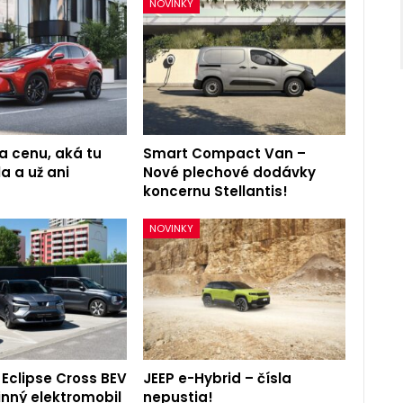
NOVINKY
a cenu, aká tu
Smart Compact Van –
a a už ani
Nové plechové dodávky
koncernu Stellantis!
NOVINKY
 Eclipse Cross BEV
JEEP e-Hybrid – čísla
inný elektromobil
nepustia!