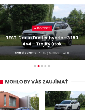
AUTO TESTY
TEST: Dacia Duster hybrid-G 150
Re
4×4 – Trojitý útok
z naj
Daniel Balucha
aug 6, 2026
0
MOHLO BY VÁS ZAUJÍMAŤ