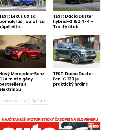
TEST: Lexus UX sa
TEST: Dacia Duster
pomaly lúči, oplatí sa
hybrid-G 150 4×4 –
kúpiť ešte…
Trojitý útok
Nový Mercedes-Benz
TEST: Dacia Duster
GLA mieša gény
Eco-G 120 je
bestselleru s
praktický hrdina
elektrinou
NÁSLEDUJÚCA
ĎALŠIA