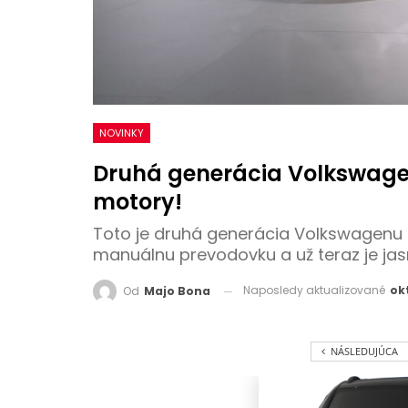
NOVINKY
Druhá generácia Volkswage
motory!
Toto je druhá generácia Volkswagenu T
manuálnu prevodovku a už teraz je jasn
Naposledy aktualizované
ok
Od
Majo Bona
NÁSLEDUJÚCA