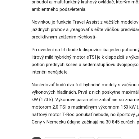
pribudol aj multifunkčný kruhový ovládač, ktorým môž
ambientného podsvietenia.
Novinkou je funkcia Travel Assist z väčších modelo
jazdných pruhov a „reagovať s ešte väčšou predvída
prediktívnym znížením rýchlosti-
Pri uvedení na trh bude k dispozícii iba jeden pohonn
litrový mild hybridný motor eTSI je k dispozícii s v
pohon predných kolies a sedemstupňovú dvojspojko
interiéri nenájdete.
Nasledovať budú dva full-hybridné modely s väčšou e
výkonových hladinách. Prvá z nich poskytne maximál
kW (170 k). Výkonové parametre zatiaľ nie sú známe.
motorom 2,0 TSI s maximálnym výkonnom 150 kW (20
naftový motor T-Roc ponúkať nebude, no športový „e
Ceny v Nemecku údajne začínajú na 30 845 eurách, pr