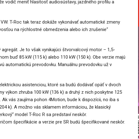
e vodič meniť hlasitosť audiosústavy, jazdného profilu a
v VW. T-Roc tak teraz dokáže vykonávať automatické zmeny
vosťou na rýchlostné obmedzenia alebo ich zrušenie“
ý agregát. Je to však vynikajúci štvorvalcový motor – 1,5-
ýkonom buď 85 kW (115 k) alebo 110 kW (150 k). Obe verzie majú
vú automatickú prevodovku. Manuálnu prevodovku už v
lektrickou asistenciou, ktoré sa budú dodávať opäť v dvoch
ny výkon zhruba 100 kW (136 k) a druhý z nich poskytne 125
 Ak vás zaujíma pohon 4Motion, bude k dispozícii, no iba s
4 k). A možno vás sklamem informáciou, že klasický
rkový“ model T-Roc R sa predstaví neskôr.
ičom špecifikácie a verzie pre SR budú špecifikované neskôr.