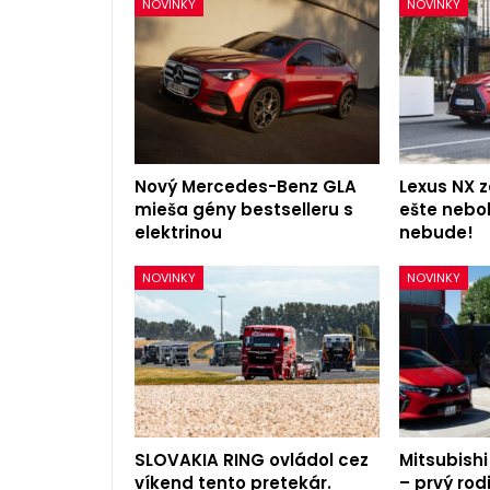
NOVINKY
NOVINKY
Nový Mercedes-Benz GLA
Lexus NX z
mieša gény bestselleru s
ešte nebol
elektrinou
nebude!
NOVINKY
NOVINKY
SLOVAKIA RING ovládol cez
Mitsubishi
víkend tento pretekár.
– prvý rod