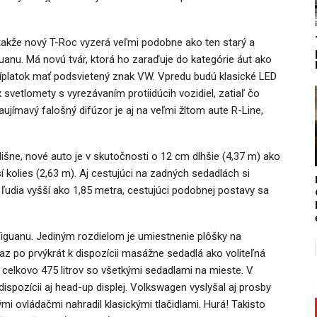
takže nový T-Roc vyzerá veľmi podobne ako ten starý a
guanu. Má novú tvár, ktorá ho zaraďuje do kategórie áut ako
ríplatok mať podsvietený znak VW. Vpredu budú klasické LED
 svetlomety s vyrezávaním protiidúcih vozidiel, zatiaľ čo
ujímavý falošný difúzor je aj na veľmi žltom aute R-Line,
lišne, nové auto je v skutočnosti o 12 cm dlhšie (4,37 m) ako
 kolies (2,63 m). Aj cestujúci na zadných sedadlách si
ia ľudia vyšší ako 1,85 metra, cestujúci podobnej postavy sa
Tiguanu. Jediným rozdielom je umiestnenie plôšky na
az po prvýkrát k dispozícii masážne sedadlá ako voliteľná
a celkovo 475 litrov so všetkými sedadlami na mieste. V
k dispozícii aj head-up displej. Volkswagen vyslyšal aj prosby
mi ovládačmi nahradil klasickými tlačidlami. Hurá! Takisto