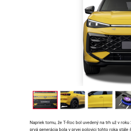
AUTO TESTY
TEST: Dacia Duster Eco-G 120 
praktický hrdina
Daniel Balucha
júl 31, 2026
0
Napriek tomu, že T-Roc bol uvedený na trh už v roku
prvá generácia bola v prvej polovici tohto roka stál