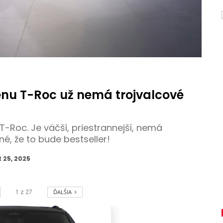
nu T-Roc už nemá trojvalcové
-Roc. Je väčší, priestrannejší, nemá
é, že to bude bestseller!
t 25, 2025
ĎALŠIA
1
z
27