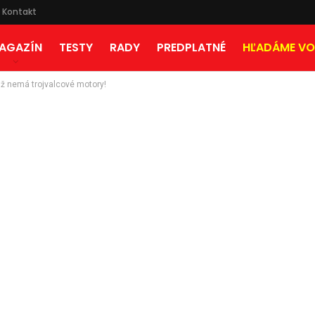
Kontakt
AGAZÍN
TESTY
RADY
PREDPLATNÉ
HĽADÁME VO
ž nemá trojvalcové motory!