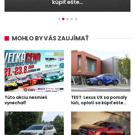
kúpiť ešte…
MOHLO BY VÁS ZAUJÍMAŤ
Túto akciu nesmieš
TEST: Lexus UX sa pomaly
vynechať!
lúči, oplatí sa kúpiť ešte…