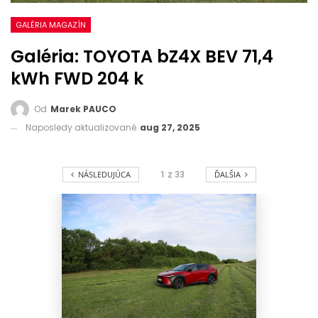
GALÉRIA MAGAZÍN
Galéria: TOYOTA bZ4X BEV 71,4
kWh FWD 204 k
Od
Marek PAUCO
Naposledy aktualizované
aug 27, 2025
NÁSLEDUJÚCA
ĎALŠIA
1
z
33