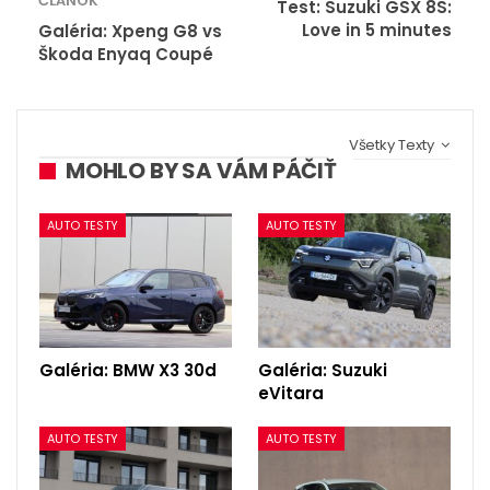
ČLÁNOK
Test: Suzuki GSX 8S:
Love in 5 minutes
Galéria: Xpeng G8 vs
Škoda Enyaq Coupé
Všetky Texty
MOHLO BY SA VÁM PÁČIŤ
AUTO TESTY
AUTO TESTY
Galéria: BMW X3 30d
Galéria: Suzuki
eVitara
AUTO TESTY
AUTO TESTY