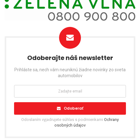
Odoberajte náš newsletter
Prihláste sa, nech vám neuniknú žiadne novinky zo sveta
automobilov
Odoberať
Odoslaním vyjadrujete súhlas s podmienkami
Ochrany
osobných údajov