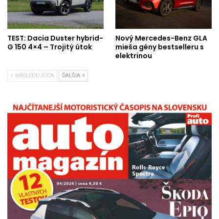
TEST: Dacia Duster hybrid-
Nový Mercedes-Benz GLA
G 150 4×4 – Trojitý útok
mieša gény bestselleru s
elektrinou
NÁSLEDUJÚCA
ĎALŠIA