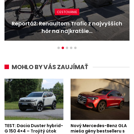
CESTOVANIE
táž: Renaultom Trafic z najvyšších
Nov
hôr na najkratšie…
MOHLO BY VÁS ZAUJÍMAŤ
TEST: Dacia Duster hybrid-
Nový Mercedes-Benz GLA
G 150 4×4 – Trojitý útok
mieša gény bestselleru s