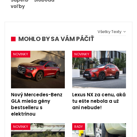
voľby
Všetky Texty
MOHLO BY SA VÁM PÁČIŤ
NOVINKY
NOVINKY
Nový Mercedes-Benz
Lexus NX za cenu, aká
GLA mieša gény
tu ešte nebola a už
bestselleru s
ani nebude!
elektrinou
NOVINKY
RADY