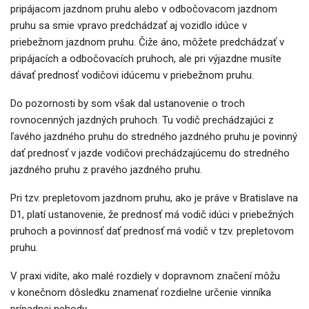
pripájacom jazdnom pruhu alebo v odbočovacom jazdnom
pruhu sa smie vpravo predchádzať aj vozidlo idúce v
priebežnom jazdnom pruhu. Čiže áno, môžete predchádzať v
pripájacích a odbočovacích pruhoch, ale pri výjazdne musíte
dávať prednosť vodičovi idúcemu v priebežnom pruhu.
Do pozornosti by som však dal ustanovenie o troch
rovnocenných jazdných pruhoch. Tu vodič prechádzajúci z
ľavého jazdného pruhu do stredného jazdného pruhu je povinný
dať prednosť v jazde vodičovi prechádzajúcemu do stredného
jazdného pruhu z pravého jazdného pruhu.
Pri tzv. prepletovom jazdnom pruhu, ako je práve v Bratislave na
D1, platí ustanovenie, že prednosť má vodič idúci v priebežných
pruhoch a povinnosť dať prednosť má vodič v tzv. prepletovom
pruhu.
V praxi vidíte, ako malé rozdiely v dopravnom značení môžu
v konečnom dôsledku znamenať rozdielne určenie vinníka