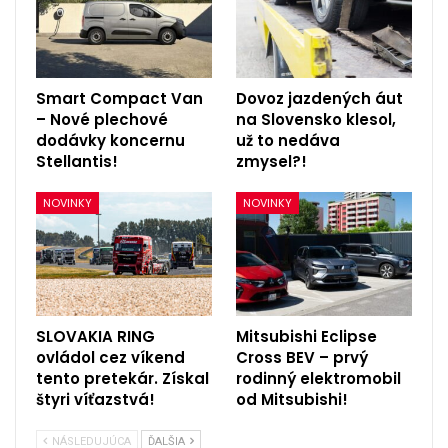
Smart Compact Van
Dovoz jazdených áut
– Nové plechové
na Slovensko klesol,
dodávky koncernu
už to nedáva
Stellantis!
zmysel?!
NOVINKY
NOVINKY
SLOVAKIA RING
Mitsubishi Eclipse
ovládol cez víkend
Cross BEV – prvý
tento pretekár. Získal
rodinný elektromobil
štyri víťazstvá!
od Mitsubishi!
NÁSLEDUJÚCA
ĎALŠIA