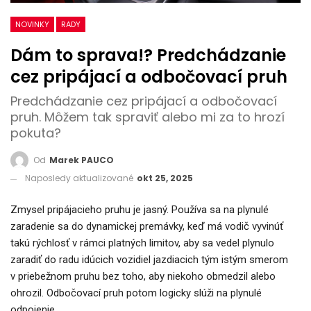
NOVINKY
RADY
Dám to sprava!? Predchádzanie
cez pripájací a odbočovací pruh
Predchádzanie cez pripájací a odbočovací
pruh. Môžem tak spraviť alebo mi za to hrozí
pokuta?
Od
Marek PAUCO
Naposledy aktualizované
okt 25, 2025
Zmysel pripájacieho pruhu je jasný. Používa sa na plynulé
zaradenie sa do dynamickej premávky, keď má vodič vyvinúť
takú rýchlosť v rámci platných limitov, aby sa vedel plynulo
zaradiť do radu idúcich vozidiel jazdiacich tým istým smerom
v priebežnom pruhu bez toho, aby niekoho obmedzil alebo
ohrozil. Odbočovací pruh potom logicky slúži na plynulé
odpojenie.