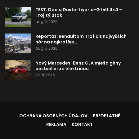
TEST: Dacia Duster hybrid-G 150 4×4 –
Trojitý útok
aug 6, 2026
Reportáž: Renaultom Trafic z najvyšších
hôr na najkratšie…
aug 6, 2026
Nový Mercedes-Benz GLA mieša gény
bestselleru s elektrinou
júl 31, 2026
OCHRANA OSOBNÝCH ÚDAJOV
PREDPLATNÉ
REKLAMA
KONTAKT