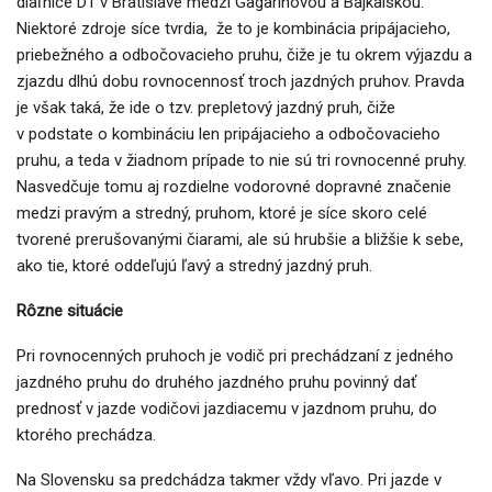
diaľnice D1 v Bratislave medzi Gagarinovou a Bajkalskou.
Niektoré zdroje síce tvrdia, že to je kombinácia pripájacieho,
priebežného a odbočovacieho pruhu, čiže je tu okrem výjazdu a
zjazdu dlhú dobu rovnocennosť troch jazdných pruhov. Pravda
je však taká, že ide o tzv. prepletový jazdný pruh, čiže
v podstate o kombináciu len pripájacieho a odbočovacieho
pruhu, a teda v žiadnom prípade to nie sú tri rovnocenné pruhy.
Nasvedčuje tomu aj rozdielne vodorovné dopravné značenie
medzi pravým a stredný, pruhom, ktoré je síce skoro celé
tvorené prerušovanými čiarami, ale sú hrubšie a bližšie k sebe,
ako tie, ktoré oddeľujú ľavý a stredný jazdný pruh.
Rôzne situácie
Pri rovnocenných pruhoch je vodič pri prechádzaní z jedného
jazdného pruhu do druhého jazdného pruhu povinný dať
prednosť v jazde vodičovi jazdiacemu v jazdnom pruhu, do
ktorého prechádza.
Na Slovensku sa predchádza takmer vždy vľavo. Pri jazde v