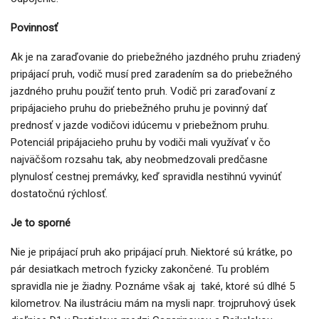
Povinnosť
Ak je na zaraďovanie do priebežného jazdného pruhu zriadený
pripájací pruh, vodič musí pred zaradením sa do priebežného
jazdného pruhu použiť tento pruh. Vodič pri zaraďovaní z
pripájacieho pruhu do priebežného pruhu je povinný dať
prednosť v jazde vodičovi idúcemu v priebežnom pruhu.
Potenciál pripájacieho pruhu by vodiči mali využívať v čo
najväčšom rozsahu tak, aby neobmedzovali predčasne
plynulosť cestnej premávky, keď spravidla nestihnú vyvinúť
dostatočnú rýchlosť.
Je to sporné
Nie je pripájací pruh ako pripájací pruh. Niektoré sú krátke, po
pár desiatkach metroch fyzicky zakončené. Tu problém
spravidla nie je žiadny. Poznáme však aj také, ktoré sú dlhé 5
kilometrov. Na ilustráciu mám na mysli napr. trojpruhový úsek