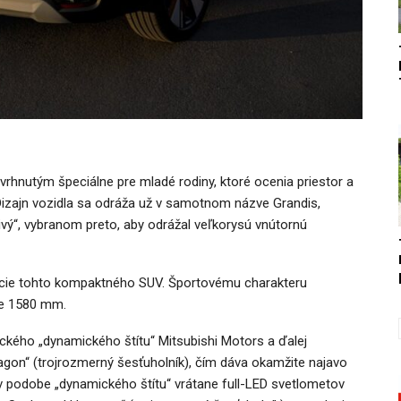
rhnutým špeciálne pre mladé rodiny, ktoré ocenia priestor a
izajn vozidla sa odráža už v samotnom názve Grandis,
vý“, vybranom preto, aby odrážal veľkorysú vnútornú
cie tohto kompaktného SUV. Športovému charakteru
ke 1580 mm.
ckého „dynamického štítu“ Mitsubishi Motors a ďalej
agon“ (trojrozmerný šesťuholník), čím dáva okamžite najavo
 v podobe „dynamického štítu“ vrátane full-LED svetlometov