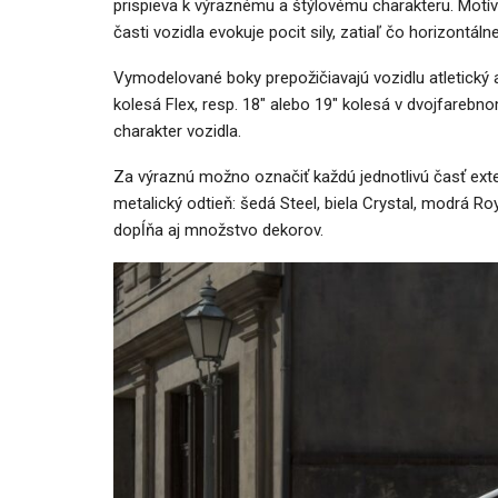
prispieva k výraznému a štýlovému charakteru. Motív
časti vozidla evokuje pocit sily, zatiaľ čo horizontál
Vymodelované boky prepožičiavajú vozidlu atletický a 
kolesá Flex, resp. 18″ alebo 19″ kolesá v dvojfare
charakter vozidla.
Za výraznú možno označiť každú jednotlivú časť ext
metalický odtieň: šedá Steel, biela Crystal, modrá Ro
dopĺňa aj množstvo dekorov.