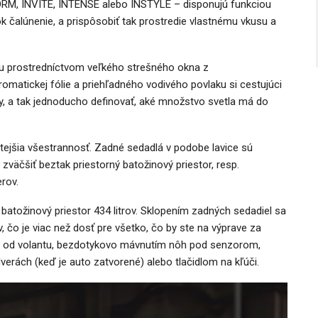
NFORM, INVITE, INTENSE alebo INSTYLE – disponujú funkciou
ok čalúnenie, a prispôsobiť tak prostredie vlastnému vkusu a
lu prostredníctvom veľkého strešného okna z
omatickej fólie a priehľadného vodivého povlaku si cestujúci
hy, a tak jednoducho definovať, aké množstvo svetla má do
tejšia všestrannosť. Zadné sedadlá v podobe lavice sú
äčšiť beztak priestorný batožinový priestor, resp.
rov.
batožinový priestor 434 litrov. Sklopením zadných sedadiel sa
, čo je viac než dosť pre všetko, čo by ste na výprave za
 od volantu, bezdotykovo mávnutím nôh pod senzorom,
verách (keď je auto zatvorené) alebo tlačidlom na kľúči.