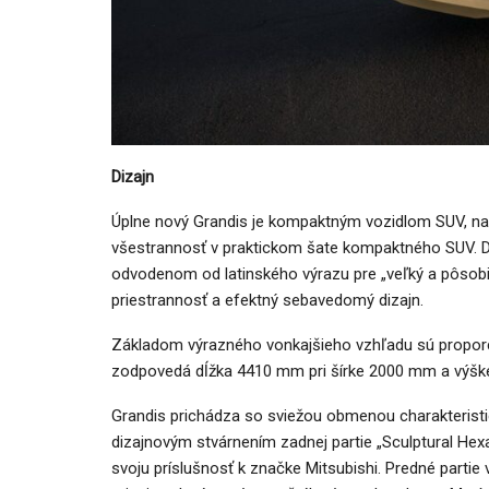
Dizajn
Úplne nový Grandis je kompaktným vozidlom SUV, nav
všestrannosť v praktickom šate kompaktného SUV. D
odvodenom od latinského výrazu pre „veľký a pôsobi
priestrannosť a efektný sebavedomý dizajn.
Základom výrazného vonkajšieho vzhľadu sú propor
zodpovedá dĺžka 4410 mm pri šírke 2000 mm a výš
Grandis prichádza so sviežou obmenou charakteristi
dizajnovým stvárnením zadnej partie „Sculptural Hex
svoju príslušnosť k značke Mitsubishi. Predné partie