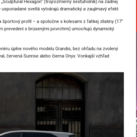
 „Sculptural Hexagon“ (trojrozmerný šesťuholník) na zadnej
ne usporiadané svetlá vytvárajú dramatický a zaujímavý efekt.
športový profil – a spoločne s kolesami z ľahkej zliatiny (17″
bnom prevedení s brúsenými povrchmi) umocňujú dynamický
eriéru úplne nového modelu Grandis, bez ohľadu na zvolený
yal, červená Sunrise alebo čierna Onyx. Vonkajší vzhľad