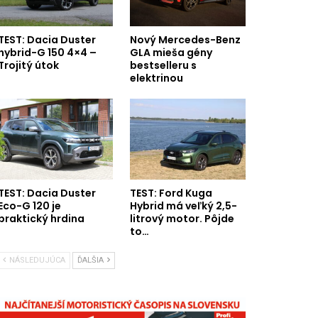
TEST: Dacia Duster
Nový Mercedes-Benz
hybrid-G 150 4×4 –
GLA mieša gény
Trojitý útok
bestselleru s
elektrinou
TEST: Dacia Duster
TEST: Ford Kuga
Eco-G 120 je
Hybrid má veľký 2,5-
praktický hrdina
litrový motor. Pôjde
to…
NÁSLEDUJÚCA
ĎALŠIA