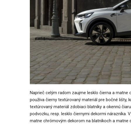
Naprieč celým radom zaujme lesklo čierna a matne 
používa čierny textúrovaný materiál pre bočné lišty,
textúrovaný materiál zdobiaci blatníky a okennú čiar
podvozku, resp. lesklo čiernymi dekormi nárazníka. 
matne chrómovým dekorom na blatníkoch a matne 