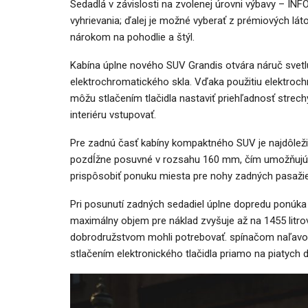
Sedadlá v závislosti na zvolenej úrovni výbavy – I
vyhrievania; ďalej je možné vyberať z prémiových lát
nárokom na pohodlie a štýl.
Kabína úplne nového SUV Grandis otvára náruč svet
elektrochromatického skla. Vďaka použitiu elektrochr
môžu stlačením tlačidla nastaviť priehľadnosť strec
interiéru vstupovať.
Pre zadnú časť kabíny kompaktného SUV je najdôleži
pozdĺžne posuvné v rozsahu 160 mm, čím umožňujú zv
prispôsobiť ponuku miesta pre nohy zadných pasažie
Pri posunutí zadných sedadiel úplne dopredu ponúka 
maximálny objem pre náklad zvyšuje až na 1455 litrov
dobrodružstvom mohli potrebovať. spínačom naľavo
stlačením elektronického tlačidla priamo na piatych d