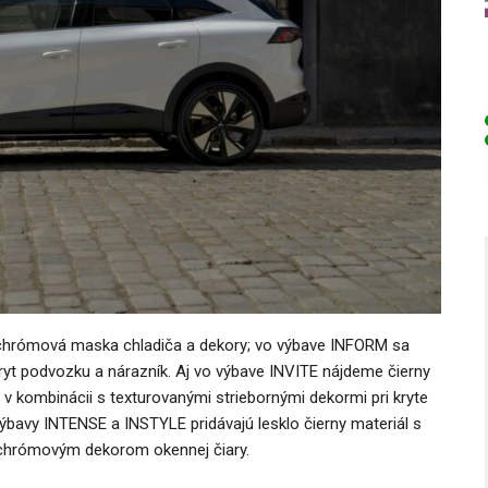
chrómová maska ​​chladiča a dekory; vo výbave INFORM sa
 kryt podvozku a nárazník. Aj vo výbave INVITE nájdeme čierny
u v kombinácii s texturovanými striebornými dekormi pri kryte
Výbavy INTENSE a INSTYLE pridávajú lesklo čierny materiál s
chrómovým dekorom okennej čiary.