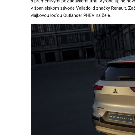
s premenlivými požiadavkami trhu. Výroba úplne no
v španielskom závode Valladolid značky Renault. Za
vlajkovou loďou Outlander PHEV na čele.
AUTO TESTY
TEST: Ford Kuga Hybrid má ve
2,5-litrový motor. Pôjde to…
Peter varga
júl 31, 2026
0