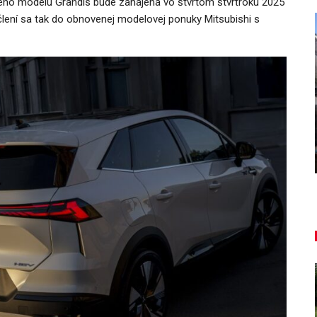
vého modelu Grandis bude zahájená vo štvrtom štvrťroku 2025
člení sa tak do obnovenej modelovej ponuky Mitsubishi s
AUTO TESTY
ľký
TEST: Dacia Duster hybrid-G 150
4×4 – Trojitý útok
Daniel Balucha
aug 6, 2026
0