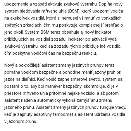
upozornenie a vzápätí aktivuje zvukovú výstrahu. Dopĺňa nový
systém sledovania mŕtveho uhla (BSM), ktorý upozorní vodiča
na akékoľvek vozidlá, ktoré si nemusel všimnúť vo vonkajších
spätných zrkadlách, čím mu poskytuje komplexnejší prehľad o
jeho okolí. Systém BSM teraz obsahuje aj nový indikátor
približujúcich sa vozidiel zozadu. Indikátor po aktivácii vydá
zvukovú výstrahu, keď sa zozadu rýchlo približuje iné vozidlo,
čím poskytne vodičovi čas na bezpečnú reakciu.
Nový a pokročilejší asistent zmeny jazdných pruhov teraz
pomáha vodičom bezpečne a pohodlne meniť jazdný pruh pri
jazde na diaľnici. Keď vodič zapne smerové svetlo, systém sa
postará o to, aby bol manéver bezpečný; skontroluje, či je v
priestore mŕtveho uhla prítomné nejaké vozidlo, a až potom
asistent riadenia automaticky vykoná zamýšľanú zmenu
jazdného pruhu. Asistent zmeny jazdných pruhov funguje vtedy,
keď je zapnutý adaptívny tempomat a asistent udržania vozidla
v jazdnom pruhu.