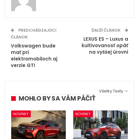
PREDCHÁDZAJÚCI
ĎALŠÍ ČLÁNOK
ČLÁNOK
LEXUS ES – Luxus a
kultivovanosť opäť
Volkswagen bude
na vyššej úrovni
mať pri
elektromobiloch aj
verzie GTI
Všetky Texty
MOHLO BY SA VÁM PÁČIŤ
NOVINKY
NOVINKY