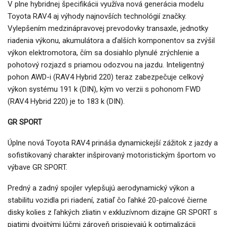
V plne hybridnej špecifikácii využíva nová generácia modelu
Toyota RAV4 aj výhody najnovších technológií značky.
Vylepšením medzinápravovej prevodovky transaxle, jednotky
riadenia výkonu, akumulátora a ďalších komponentov sa zvýšil
výkon elektromotora, čím sa dosiahlo plynulé zrýchlenie a
pohotový rozjazd s priamou odozvou na jazdu. Inteligentný
pohon AWD-i (RAV4 Hybrid 220) teraz zabezpečuje celkový
výkon systému 191 k (DIN), kým vo verzii s pohonom FWD
(RAV4 Hybrid 220) je to 183 k (DIN).
GR SPORT
Úplne nová Toyota RAV4 prináša dynamickejší zážitok z jazdy a
sofistikovaný charakter inšpirovaný motoristickým športom vo
výbave GR SPORT.
Predný a zadný spojler vylepšujú aerodynamický výkon a
stabilitu vozidla pri riadení, zatiaľ čo ľahké 20-palcové čierne
disky kolies z ľahkých zliatin v exkluzívnom dizajne GR SPORT s
piatimi dvojitými lúčmi zároveň prispievajú k optimalizácii