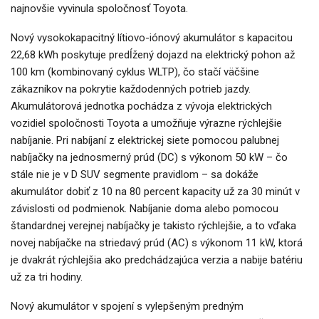
najnovšie vyvinula spoločnosť Toyota.
Nový vysokokapacitný lítiovo-iónový akumulátor s kapacitou
22,68 kWh poskytuje predĺžený dojazd na elektrický pohon až
100 km (kombinovaný cyklus WLTP), čo stačí väčšine
zákazníkov na pokrytie každodenných potrieb jazdy.
Akumulátorová jednotka pochádza z vývoja elektrických
vozidiel spoločnosti Toyota a umožňuje výrazne rýchlejšie
nabíjanie. Pri nabíjaní z elektrickej siete pomocou palubnej
nabíjačky na jednosmerný prúd (DC) s výkonom 50 kW – čo
stále nie je v D SUV segmente pravidlom – sa dokáže
akumulátor dobiť z 10 na 80 percent kapacity už za 30 minút v
závislosti od podmienok. Nabíjanie doma alebo pomocou
štandardnej verejnej nabíjačky je takisto rýchlejšie, a to vďaka
novej nabíjačke na striedavý prúd (AC) s výkonom 11 kW, ktorá
je dvakrát rýchlejšia ako predchádzajúca verzia a nabije batériu
už za tri hodiny.
Nový akumulátor v spojení s vylepšeným predným