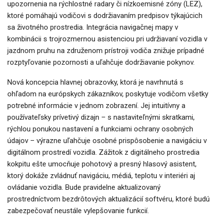
upozornenia na rýchlostné radary či nízkoemisné zóny (LEZ),
ktoré pomáhajú vodičovi s dodržiavaním predpisov týkajúcich
sa životného prostredia. Integrácia navigačnej mapy v
kombinácii s trojrozmernou asistenciou pri udržiavaní vozidla v
jazdnom pruhu na združenom prístroji vodiča znižuje prípadné
rozptyľovanie pozornosti a uľahčuje dodržiavanie pokynov.
Nová koncepcia hlavnej obrazovky, ktorá je navrhnutá s
ohľadom na európskych zákazníkov, poskytuje vodičom všetky
potrebné informácie v jednom zobrazení. Jej intuitívny a
používateľsky prívetivý dizajn – s nastaviteľnými skratkami,
rýchlou ponukou nastavení a funkciami ochrany osobných
údajov – výrazne uľahčuje osobné prispôsobenie a navigáciu v
digitálnom prostredí vozidla. Zážitok z digitálneho prostredia
kokpitu ešte umocňuje pohotový a presný hlasový asistent,
ktorý dokáže zvládnuť navigáciu, médiá, teplotu v interiéri aj
ovládanie vozidla. Bude pravidelne aktualizovaný
prostredníctvom bezdrôtových aktualizácií softvéru, ktoré budú
zabezpečovať neustále vylepšovanie funkcií.