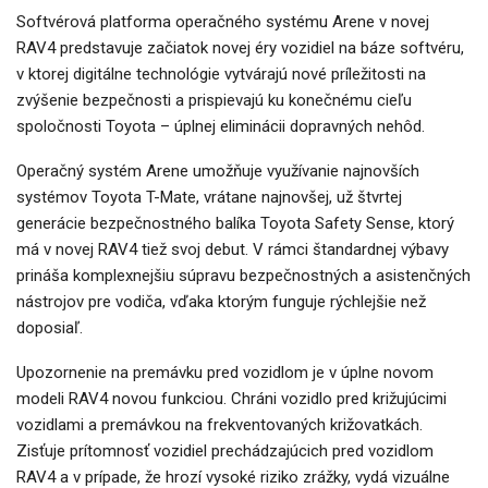
Softvérová platforma operačného systému Arene v novej
RAV4 predstavuje začiatok novej éry vozidiel na báze softvéru,
v ktorej digitálne technológie vytvárajú nové príležitosti na
zvýšenie bezpečnosti a prispievajú ku konečnému cieľu
spoločnosti Toyota – úplnej eliminácii dopravných nehôd.
Operačný systém Arene umožňuje využívanie najnovších
systémov Toyota T-Mate, vrátane najnovšej, už štvrtej
generácie bezpečnostného balíka Toyota Safety Sense, ktorý
má v novej RAV4 tiež svoj debut. V rámci štandardnej výbavy
prináša komplexnejšiu súpravu bezpečnostných a asistenčných
nástrojov pre vodiča, vďaka ktorým funguje rýchlejšie než
doposiaľ.
Upozornenie na premávku pred vozidlom je v úplne novom
modeli RAV4 novou funkciou. Chráni vozidlo pred križujúcimi
vozidlami a premávkou na frekventovaných križovatkách.
Zisťuje prítomnosť vozidiel prechádzajúcich pred vozidlom
RAV4 a v prípade, že hrozí vysoké riziko zrážky, vydá vizuálne