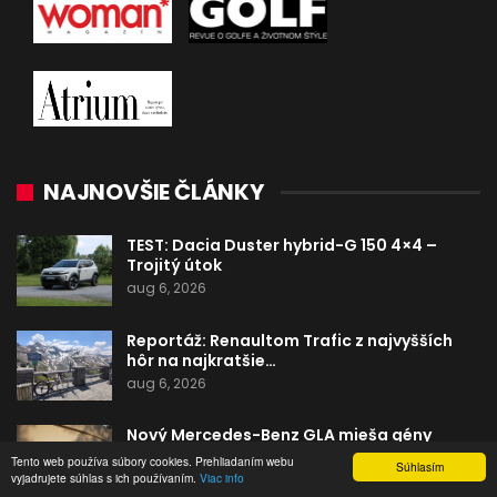
NAJNOVŠIE ČLÁNKY
TEST: Dacia Duster hybrid-G 150 4×4 –
Trojitý útok
aug 6, 2026
Reportáž: Renaultom Trafic z najvyšších
hôr na najkratšie…
aug 6, 2026
Nový Mercedes-Benz GLA mieša gény
bestselleru s elektrinou
Tento web používa súbory cookies. Prehliadaním webu
Súhlasím
júl 31, 2026
vyjadrujete súhlas s ich používaním.
Viac info