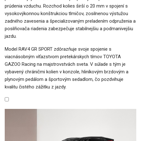
prúdenia vzduchu. Rozchod kolies širší o 20 mm v spojení s
vysokovýkonnou konštrukciou tlmičov, zosilnenou výstužou
zadného zavesenia a špecializovaným preladením odpruženia a
posilňovača riadenia zabezpečuje stabilnejšiu a podmanivejšiu
jazdu.
Model RAV4 GR SPORT zdôrazňuje svoje spojenie s
viacnásobným víťazstvom pretekárskych tímov TOYOTA
GAZOO Racing na majstrovstvách sveta. V súlade s tým je
vybavený chráničmi kolien v konzole, hliníkovým brzdovým a
plynovým pedálom a športovým sedadlom, čo pozdvihuje
kvalitu čistého zážitku z jazdy.