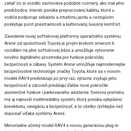
zatiaľ čo si vozidlo zachováva podobné rozmery, ako mal jeho
predchodca. Interiér ponúka prepracovanú kabínu, ktorá u
vodiča podporuje sebaistú a intuitívnu jazdu a cestujúcim
poskytuje pocit priestrannosti a kultivovaný, luxusný komfort.
Zavedenie novej softvérovej platformy operačného systému
Arene od spoločnosti Toyota je prvým krokom smerom k
vozidlám na plne softvérovej báze a umožňuje vytvorenie
nového digitálneho prostredia pre funkcie pokročilej
bezpečnosti a zábavy. Systém Arene umožňuje najmodernejšie
bezpečnostné technológie značky Toyota, ktoré sa v novom
modeli RAV4 predstavujú po prvý raz; výrazne zvyšujú jeho
bezpečnosť a zároveň prinášajú ďalšie nové pokročilé
asistenčné funkcie i parkovacieho asistenta. Svetovú premiéru
má aj najnovší multimediálny systém, ktorý ponúka vylepšenú
konektivitu, navigáciu a bezpečnosť, a to všetko rýchlejšie než
doposiaľ vďaka systému Arene.
Mimoriadne účinný model RAV4 s novou generáciou plug-in