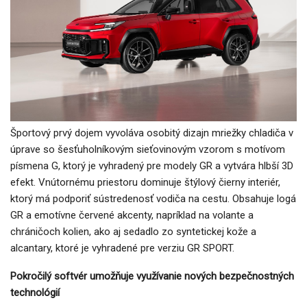
Športový prvý dojem vyvoláva osobitý dizajn mriežky chladiča v
úprave so šesťuholníkovým sieťovinovým vzorom s motívom
písmena G, ktorý je vyhradený pre modely GR a vytvára hlbší 3D
efekt. Vnútornému priestoru dominuje štýlový čierny interiér,
ktorý má podporiť sústredenosť vodiča na cestu. Obsahuje logá
GR a emotívne červené akcenty, napríklad na volante a
chráničoch kolien, ako aj sedadlo zo syntetickej kože a
alcantary, ktoré je vyhradené pre verziu GR SPORT.
Pokročilý softvér umožňuje využívanie nových bezpečnostných
technológií