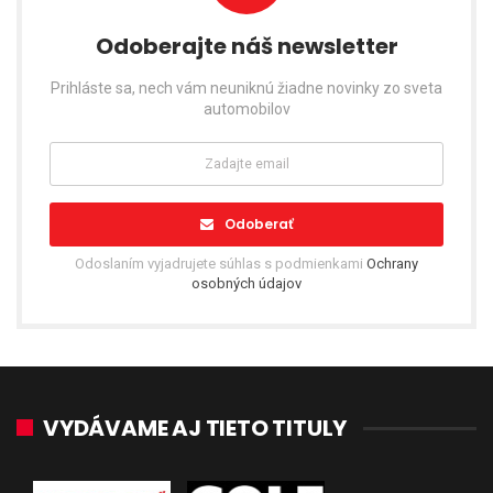
Odoberajte náš newsletter
Prihláste sa, nech vám neuniknú žiadne novinky zo sveta
automobilov
Odoberať
Odoslaním vyjadrujete súhlas s podmienkami
Ochrany
osobných údajov
VYDÁVAME AJ TIETO TITULY