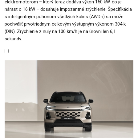
elektromotorom – ktorý teraz dodáva výkon 150 kW, čo je
nárast o 16 kW – dosahuje impozantné zrýchlenie. Špecifikácia
s inteligentným pohonom všetkých kolies (AWD-i) sa môže
pochváliť prvotriednym celkovým výstupným výkonom 304 k
(DIN). Zrýchlenie z nuly na 100 km/h je na úrovni len 6,1
sekundy.