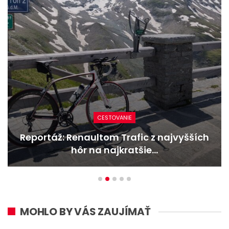
NOVINKY
Nový Mercedes-Benz GLA mieša gény
bestselleru s elektrinou
MOHLO BY VÁS ZAUJÍMAŤ