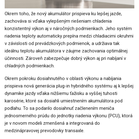
Okrem toho, že nový akumulátor prispieva ku lepšej jazde,
zachováva si vďaka vylepšeným riešeniam chladenia
konzistentný výkon aj v náročných podmienkach. Jeho systém
riadenia teploty automaticky prepína medzi chladiacimi okruhmi
v závislosti od prevádzkových podmienok, a udržiava tak
ideálnu teplotu akumulátora v záujme zachovania optimálnej
účinnosti. Zároveň zabezpečuje dobrý výkon aj pri nabíjaní v
chladných podmienkach.
Okrem pokroku dosiahnutého v oblasti výkonu a nabíjania
prispieva nová generácia plug-in hybridného systému aj k lepšej
dynamike jazdy vďaka nižšiemu ťažisku a vyššej tuhosti
karosérie, ktoré sa dosiahli umiestnením akumulátora pod
podlahu. To sa podarilo dosiahnuť začlenením meniča
jednosmerného prúdu do jednotky riadenia výkonu (PCU), ktorá
je v novom modeli zmenšená a integrovaná do
medzinápravovej prevodovky transaxle.