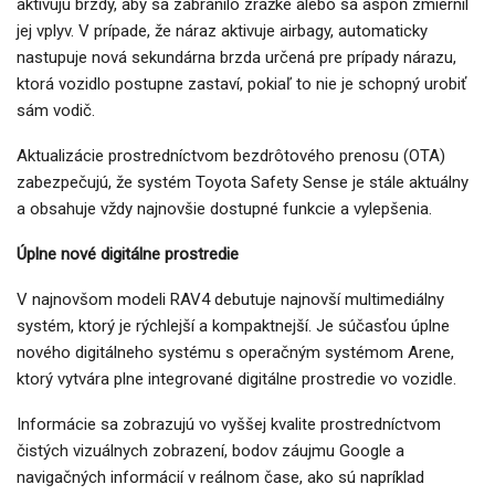
aktivujú brzdy, aby sa zabránilo zrážke alebo sa aspoň zmiernil
jej vplyv. V prípade, že náraz aktivuje airbagy, automaticky
nastupuje nová sekundárna brzda určená pre prípady nárazu,
ktorá vozidlo postupne zastaví, pokiaľ to nie je schopný urobiť
sám vodič.
Aktualizácie prostredníctvom bezdrôtového prenosu (OTA)
zabezpečujú, že systém Toyota Safety Sense je stále aktuálny
a obsahuje vždy najnovšie dostupné funkcie a vylepšenia.
Úplne nové digitálne prostredie
V najnovšom modeli RAV4 debutuje najnovší multimediálny
systém, ktorý je rýchlejší a kompaktnejší. Je súčasťou úplne
nového digitálneho systému s operačným systémom Arene,
ktorý vytvára plne integrované digitálne prostredie vo vozidle.
Informácie sa zobrazujú vo vyššej kvalite prostredníctvom
čistých vizuálnych zobrazení, bodov záujmu Google a
navigačných informácií v reálnom čase, ako sú napríklad