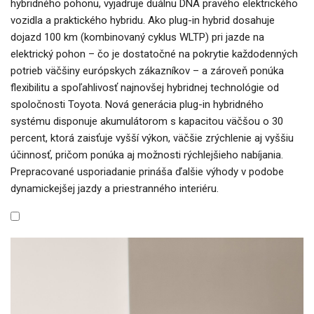
hybridného pohonu, vyjadruje duálnu DNA pravého elektrického
vozidla a praktického hybridu. Ako plug-in hybrid dosahuje
dojazd 100 km (kombinovaný cyklus WLTP) pri jazde na
elektrický pohon – čo je dostatočné na pokrytie každodenných
potrieb väčšiny európskych zákazníkov – a zároveň ponúka
flexibilitu a spoľahlivosť najnovšej hybridnej technológie od
spoločnosti Toyota. Nová generácia plug-in hybridného
systému disponuje akumulátorom s kapacitou väčšou o 30
percent, ktorá zaisťuje vyšší výkon, väčšie zrýchlenie aj vyššiu
účinnosť, pričom ponúka aj možnosti rýchlejšieho nabíjania.
Prepracované usporiadanie prináša ďalšie výhody v podobe
dynamickejšej jazdy a priestranného interiéru.