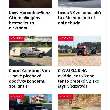
Nový Mercedes-Benz
Lexus NX za cenu, aká
GLA mieša gény
tu ešte nebola a už
bestselleru s
ani nebude!
elektrinou
NOVINKY
NOVINKY
Smart Compact Van
SLOVAKIA RING
– Nové plechové
ovládol cez víkend
dodávky koncernu
tento pretekár. Získal
Stellantis!
štyri víťazstvá!
NOVINKY
NOVINKY