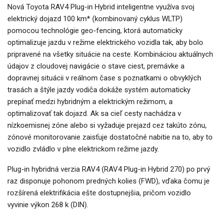
Nová Toyota RAV4 Plug-in Hybrid inteligentne využíva svoj
elektrický dojazd 100 km* (kombinovaný cyklus WLTP)
pomocou technológie geo-fencing, ktorá automaticky
optimalizuje jazdu v režime elektrického vozidla tak, aby bolo
pripravené na všetky situácie na ceste. Kombináciou aktuálnych
údajov z cloudovej navigácie o stave ciest, premávke a
dopravnej situácii v reálnom čase s poznatkami o obvyklých
trasách a štýle jazdy vodiča dokáže systém automaticky
prepínať medzi hybridným a elektrickým režimom, a
optimalizovať tak dojazd. Ak sa cieľ cesty nachádza v
nízkoemisnej zóne alebo si vyžaduje prejazd cez takúto zónu,
zónové monitorovanie zaisťuje dostatočné nabitie na to, aby to
vozidlo zvládlo v plne elektrickom režime jazdy.
Plug-in hybridná verzia RAV4 (RAV4 Plug-in Hybrid 270) po prvý
raz disponuje pohonom predných kolies (FWD), vďaka čomu je
rozšírená elektrifikácia ešte dostupnejšia, pričom vozidlo
vyvinie výkon 268 k (DIN).