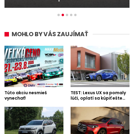
MOHLO BY VÁS ZAUJÍMAŤ
Túto akciu nesmieš
TEST: Lexus UX sa pomaly
vynechať!
lúči, oplatí sa kúpiť ešte…