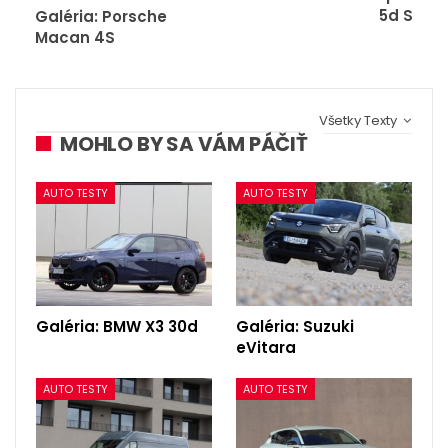
5d S
Galéria: Porsche
Macan 4S
Všetky Texty
MOHLO BY SA VÁM PÁČIŤ
AUTO TESTY
AUTO TESTY
Galéria: BMW X3 30d
Galéria: Suzuki
eVitara
AUTO TESTY
AUTO TESTY