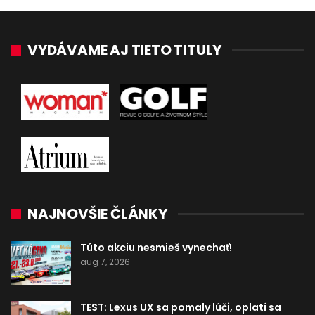
VYDÁVAME AJ TIETO TITULY
NAJNOVŠIE ČLÁNKY
Túto akciu nesmieš vynechať!
aug 7, 2026
TEST: Lexus UX sa pomaly lúči, oplatí sa