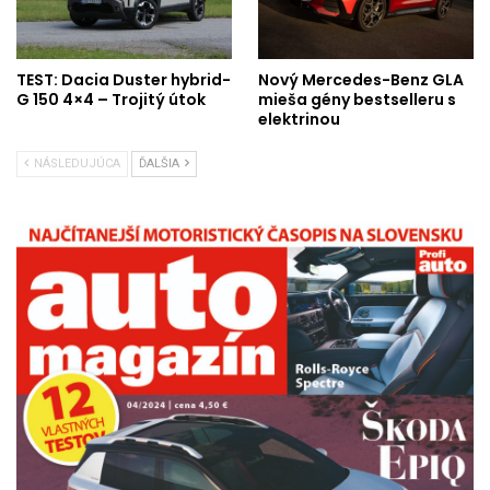
TEST: Dacia Duster hybrid-
Nový Mercedes-Benz GLA
G 150 4×4 – Trojitý útok
mieša gény bestselleru s
elektrinou
NÁSLEDUJÚCA
ĎALŠIA