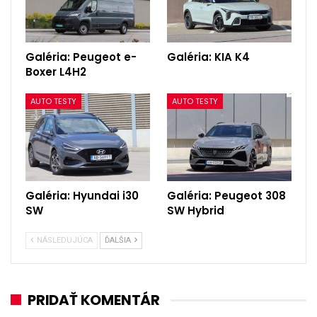
Galéria: Peugeot e-
Galéria: KIA K4
Boxer L4H2
AUTO TESTY
AUTO TESTY
Galéria: Hyundai i30
Galéria: Peugeot 308
SW
SW Hybrid
NÁSLEDUJÚCA
ĎALŠIA
PRIDAŤ KOMENTÁR