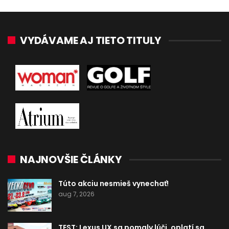
VYDÁVAME AJ TIETO TITULY
NAJNOVŠIE ČLÁNKY
Túto akciu nesmieš vynechať!
aug 7, 2026
TEST: Lexus UX sa pomaly lúči, oplatí sa