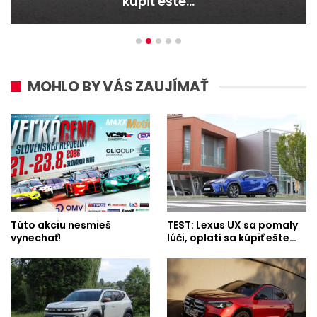
kúpiť ešte…
MOHLO BY VÁS ZAUJÍMAŤ
Túto akciu nesmieš
TEST: Lexus UX sa pomaly
vynechať!
lúči, oplatí sa kúpiť ešte…