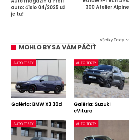
Rafale E-Tech 4×4
Auto magazín a Profi
300 Atelier Alpine
auto: číslo 04/2025 už
je tu!
Všetky Texty
MOHLO BY SA VÁM PÁČIŤ
AUTO TESTY
AUTO TESTY
Galéria: BMW X3 30d
Galéria: Suzuki
eVitara
AUTO TESTY
AUTO TESTY