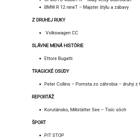
BMW R 12 nineT – Majster štýlu a zábavy
Z DRUHEJ RUKY
Volkswagen CC
SLÁVNE MENÁ HISTÓRIE
Ettore Bugatti
TRAGICKÉ OSUDY
Peter Collins – Pomsta zo záhrobia – druhý z t
REPORTÁŽ
Korutánsko, Millstätter See – Tisíc sôch
ŠPORT
PIT STOP