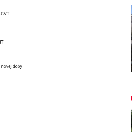
e-CVT
AUTO TESTY
MT
ľký
TEST: Dacia Duster hybrid-G 150
4×4 – Trojitý útok
Daniel Balucha
aug 6, 2026
0
l novej doby