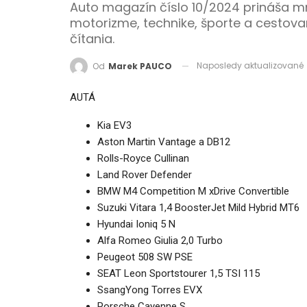
Auto magazín číslo 10/2024 prináša m
motorizme, technike, športe a cestov
čítania.
Naposledy aktualizované
Od
Marek PAUCO
AUTÁ
Kia EV3
Aston Martin Vantage a DB12
Rolls-Royce Cullinan
Land Rover Defender
BMW M4 Competition M xDrive Convertible
Suzuki Vitara 1,4 BoosterJet Mild Hybrid MT6
Hyundai Ioniq 5 N
Alfa Romeo Giulia 2,0 Turbo
Peugeot 508 SW PSE
SEAT Leon Sportstourer 1,5 TSI 115
SsangYong Torres EVX
Porsche Cayenne S