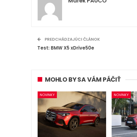
Marek PAUCO
PREDCHÁDZAJÚCI ČLÁNOK
Test: BMW X5 xDrive50e
MOHLO BY SA VÁM PÁČIŤ
NOVINKY
NOVINKY