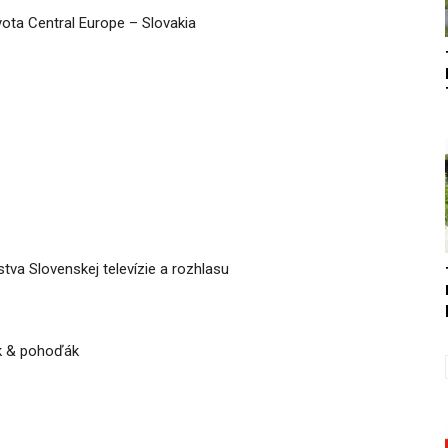
yota Central Europe – Slovakia
va Slovenskej televízie a rozhlasu
ík & pohoďák