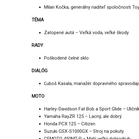
Milan Kočka, generálny riaditeľ spoločnosti To
TÉMA
Zatopené autá – Veľká voda, veľké škody
RADY
Poškodené čelné sklo
DIALÓG
Ľuboš Kasala, manažér dopravného spravodajst
MOTO
Harley-Davidson Fat Bob a Sport Glide – Uličn
Yamaha RayZR 125 – Lacný, ale dobrý
Honda PCX 125 – Citizen
Suzuki GSX-S1000GX – Stroj na pokuty
CFMOTO 450MT-R – Malý veľký dobrodruh