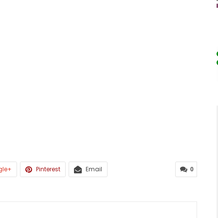
gle+
Pinterest
Email
0