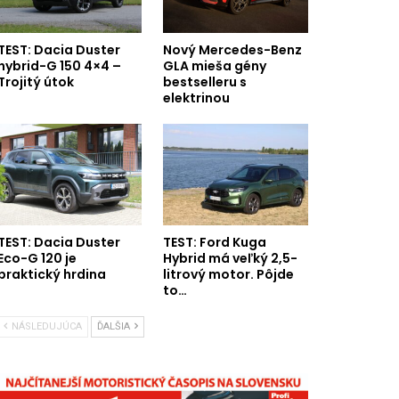
TEST: Dacia Duster
Nový Mercedes-Benz
hybrid-G 150 4×4 –
GLA mieša gény
Trojitý útok
bestselleru s
elektrinou
TEST: Dacia Duster
TEST: Ford Kuga
Eco-G 120 je
Hybrid má veľký 2,5-
praktický hrdina
litrový motor. Pôjde
to…
NÁSLEDUJÚCA
ĎALŠIA