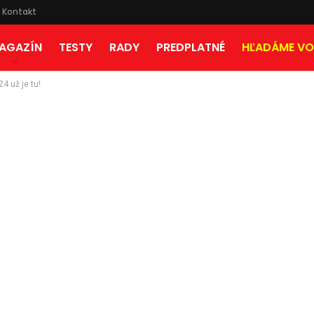
Kontakt
AGAZÍN
TESTY
RADY
PREDPLATNÉ
HĽADÁME VO
4 už je tu!