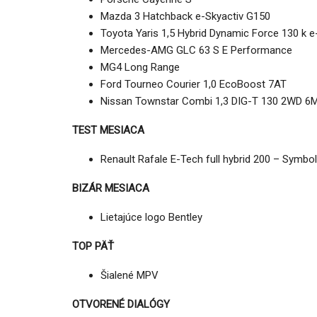
Mazda 3 Hatchback e-Skyactiv G150
Toyota Yaris 1,5 Hybrid Dynamic Force 130 k 
Mercedes-AMG GLC 63 S E Performance
MG4 Long Range
AUTO TESTY
Ford Tourneo Courier 1,0 EcoBoost 7AT
Nissan Townstar Combi 1,3 DIG-T 130 2WD 6
TEST: Ford Kuga Hybrid má ve
2,5-litrový motor. Pôjde to…
TEST MESIACA
Peter varga
júl 31, 2026
0
Renault Rafale E-Tech full hybrid 200 – Symbo
BIZÁR MESIACA
Lietajúce logo Bentley
TOP PÄŤ
Šialené MPV
OTVORENÉ DIALÓGY