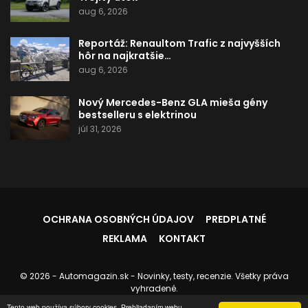
aug 6, 2026
Reportáž: Renaultom Trafic z najvyšších
hôr na najkratšie…
aug 6, 2026
Nový Mercedes-Benz GLA mieša gény
bestselleru s elektrinou
júl 31, 2026
OCHRANA OSOBNÝCH ÚDAJOV
PREDPLATNÉ
REKLAMA
KONTAKT
© 2026 - Automagazin.sk - Novinky, testy, recenzie. Všetky práva
vyhradené.
Stránku spravuje:
Instedo.com
Tento web používa súbory cookies. Prehliadaním webu