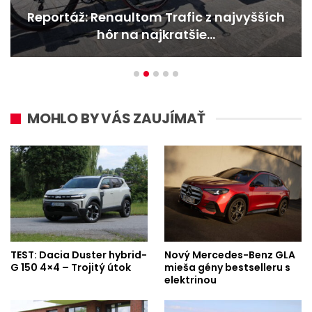
Nový Mercedes-Benz GLA mieša gény
bestselleru s elektrinou
MOHLO BY VÁS ZAUJÍMAŤ
TEST: Dacia Duster hybrid-
Nový Mercedes-Benz GLA
G 150 4×4 – Trojitý útok
mieša gény bestselleru s
elektrinou