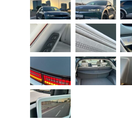
NOVINKY
Nový Mercedes-Benz GLA mie
gény bestselleru s elektrino
Majo Bona
júl 31, 2026
0