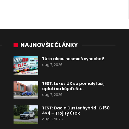
NAJNOVŠIE ČLÁNKY
Túto akciu nesmieš vynechať!
aug 7, 2026
TEST: Lexus UX sa pomaly lúči,
oplatí sa kúpiť ešte…
aug 7, 2026
TEST: Dacia Duster hybrid-G 150
4×4 – Trojitý útok
aug 6, 2026