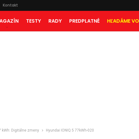
Kontakt
AGAZÍN
TESTY
RADY
PREDPLATNÉ
HĽADÁME VO
7 kWh: Digitálne zmeny
Hyundai IONIQ 5 77kWh-020