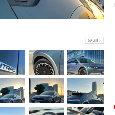
ĎALŠIE