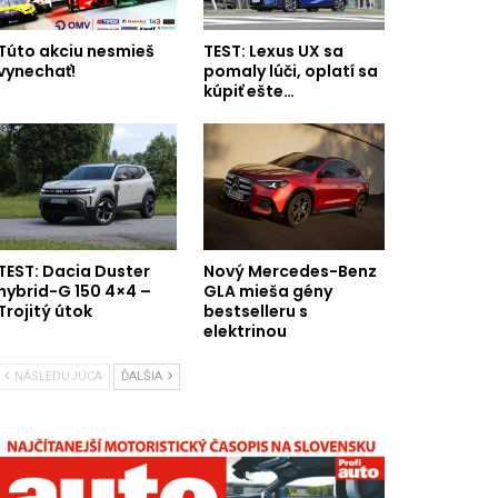
Túto akciu nesmieš
TEST: Lexus UX sa
vynechať!
pomaly lúči, oplatí sa
kúpiť ešte…
TEST: Dacia Duster
Nový Mercedes-Benz
hybrid-G 150 4×4 –
GLA mieša gény
Trojitý útok
bestselleru s
elektrinou
NÁSLEDUJÚCA
ĎALŠIA