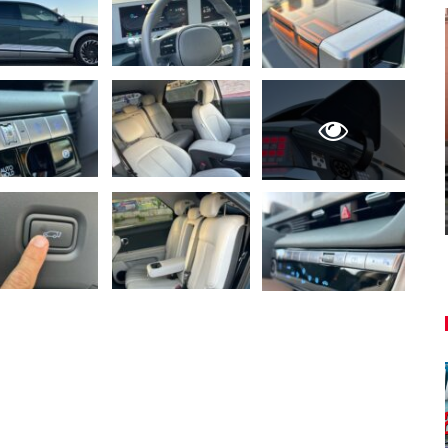
NOVINKY
ša
u
Túto akciu nesmieš vynechať!
Majo Bona
aug 7, 2026
0