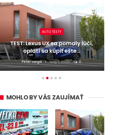
AUTO TESTY
TEST: Lexus UX sa pomaly lúči,
TEST:
oplatí sa kúpiť ešte…
Peter varga
D
aug 7, 2026
0
MOHLO BY VÁS ZAUJÍMAŤ