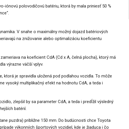
ovo-iónovú polovodičovú batériu, ktorá by mala priniesť 50 %
nce“.
dynamika. V snahe o maximálny možný dojazd batériových
meriavajú na znižovanie alebo optimalizáciu koeficientu
 zameriava na koeficient CdA (Cd x A, čelná plocha), ktorý má
la výrazne väčší vplyv.
, ktorá je spravidla uložená pod podlahou vozidla. To môže
ne vysoký multiplikačný efekt na hodnotu CdA, a teda i
vozidlo, zlepšil by sa parameter CdA, a teda i predĺžil výsledný
jších batérií.
tane puzdra) približne 150 mm. Do budúcnosti chce Toyota
rípade výkonných športových vozidiel, kde je žiaduca i čo