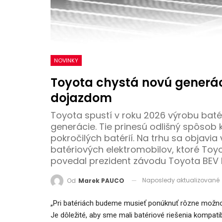
NOVINKY
Toyota chystá novú generác
dojazdom
Toyota spustí v roku 2026 výrobu baté
generácie. Tie prinesú odlišný spôsob
pokročilých batérií. Na trhu sa objavia 
batériových elektromobilov, ktoré Toy
povedal prezident závodu Toyota BEV 
Naposledy aktualizované
Od
Marek PAUCO
„Pri batériách budeme musieť ponúknuť rôzne možno
Je dôležité, aby sme mali batériové riešenia kompati