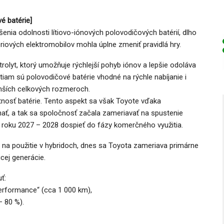
vé batérie]
enia odolnosti lítiovo-iónových polovodičových batérií, dlho
riových elektromobilov mohla úplne zmeniť pravidlá hry.
rolyt, ktorý umožňuje rýchlejší pohyb iónov a lepšie odoláva
am sú polovodičové batérie vhodné na rýchle nabíjanie i
enších celkových rozmeroch.
nosť batérie. Tento aspekt sa však Toyote vďaka
ť, a tak sa spoločnosť začala zameriavať na spustenie
 roku 2027 – 2028 dospieť do fázy komerčného využitia.
 na použitie v hybridoch, dnes sa Toyota zameriava primárne
cej generácie.
ť:
Performance“ (cca 1 000 km),
– 80 %).