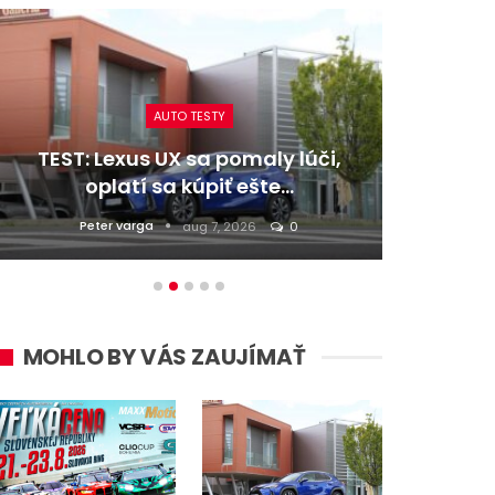
AUTO TESTY
TEST: Lexus UX sa pomaly lúči,
TEST:
oplatí sa kúpiť ešte…
Peter varga
D
aug 7, 2026
0
MOHLO BY VÁS ZAUJÍMAŤ