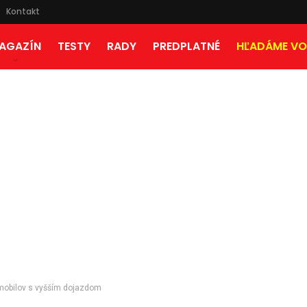
Kontakt
AGAZÍN
TESTY
RADY
PREDPLATNÉ
HĽADÁME VO
omobilov s vyšším dojazdom