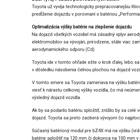
Toyota už vyvíja technologicky prepracovanejšiu líti
predĺženie dojazdu v porovnaní s batériou „Performa
Optimalizácia výšky batérie na zlepšenie dojazdu
Na dojazd všetkých vozidiel má zásadný vplyv aero
elektromobilov sa vývojári, prirodzene, stále viac za
aerodynamického odporu (Cd).
Toyota ide v tomto ohľade ešte o krok ďalej, lebo sa
v dôsledku násobenia čelnou plochou na dojazd vozid
V tomto smere sa Toyota zameriava na výšku batérie
viesť k nárastu celkovej výšky vozidla, čo má neúmer
výsledný dojazd vozidla.
Ak by sa podarilo batériu sploštiť, znížilo by sa celé 
dojazd. Toyota sa preto zaoberá vývojom čo najploche
Súčasný batériový modul pre bZ4X má na výšku (vrá
batérie sploštiť na 120 mm či dokonca na 100 mm v p