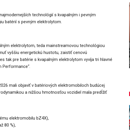
e najmodernejších technológií s kvapalným i pevným
iu batérií s pevným elektrolytom.
NOVINKY
ša
palným elektrolytom, teda mainstreamovou technológiou
u
Túto akciu nesmieš vynechať!
uť vyššiu energetickú hustotu, zaistiť cenovú
s tak pre batérie s kvapalným elektrolytom vyvíja tri hlavné
Majo Bona
aug 7, 2026
0
gh Performance“.
2026 mali objaviť v batériových elektromobiloch budúcej
erodynamikou a nižšou hmotnosťou vozidiel mala predĺžiť
vému elektromobilu bZ4X),
až 80 %),