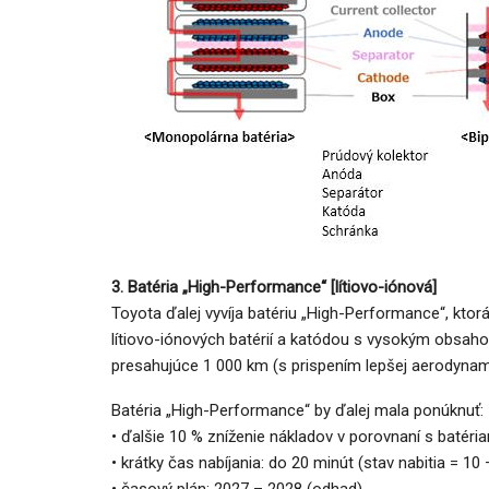
3. Batéria „High-Performance“ [lítiovo-iónová]
Toyota ďalej vyvíja batériu „High-Performance“, kto
lítiovo-iónových batérií a katódou s vysokým obsahom
presahujúce 1 000 km (s prispením lepšej aerodynami
Batéria „High-Performance“ by ďalej mala ponúknuť:
• ďalšie 10 % zníženie nákladov v porovnaní s batéri
• krátky čas nabíjania: do 20 minút (stav nabitia = 10 
• časový plán: 2027 – 2028 (odhad).