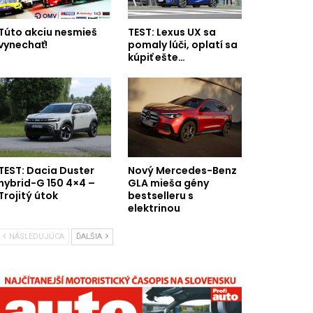
Túto akciu nesmieš
TEST: Lexus UX sa
vynechať!
pomaly lúči, oplatí sa
kúpiť ešte…
TEST: Dacia Duster
Nový Mercedes-Benz
hybrid-G 150 4×4 –
GLA mieša gény
Trojitý útok
bestselleru s
elektrinou
NÁSLEDUJÚCA
ĎALŠIA