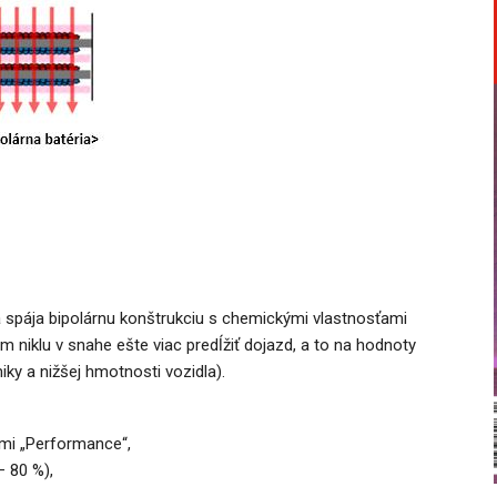
rá spája bipolárnu konštrukciu s chemickými vlastnosťami
 niklu v snahe ešte viac predĺžiť dojazd, a to na hodnoty
ky a nižšej hmotnosti vozidla).
ami „Performance“,
– 80 %),