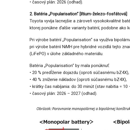
• časový plán: 2026 (odhad).
2. Batéria „Popularisation“ [lítium-železo-fosfátová]
Toyota vyvíja lacnejšie a zároveň vysokokvalitné batér
ktorej ponúkne ďalšie varianty batérií, podobne ako
Pri výrobe batérií „Popularisation“ sa využíva bipolár
pri výrobe batérií NiMH pre hybridné vozidlá tejto z
(LiFePO) v úlohe základného materiálu.
Batéria „Popularisation“ by mala ponúknuť:
• 20 % predĺženie dojazdu (oproti súčasnému bZ4X),
• 40 % zníženie nákladov (oproti súčasnému bZ4X),
• krátky čas nabíjania: do 30 minút (stav nabitia = 10 
• časový plán: 2026 – 2027 (odhad).