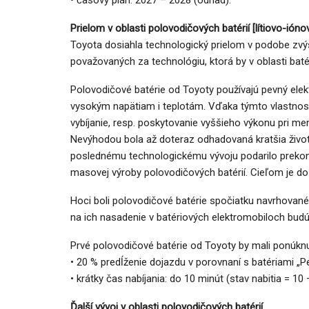
Prielom v oblasti polovodičových batérií [lítiovo-ióno
Toyota dosiahla technologický prielom v podobe zvýš
považovaných za technológiu, ktorá by v oblasti baté
Polovodičové batérie od Toyoty používajú pevný elekt
vysokým napätiam i teplotám. Vďaka týmto vlastnosti
vybíjanie, resp. poskytovanie vyššieho výkonu pri m
Nevýhodou bola až doteraz odhadovaná kratšia život
poslednému technologickému vývoju podarilo prekona
masovej výroby polovodičových batérií. Cieľom je do
Hoci boli polovodičové batérie spočiatku navrhované
na ich nasadenie v batériových elektromobiloch budú
Prvé polovodičové batérie od Toyoty by mali ponúknu
• 20 % predĺženie dojazdu v porovnaní s batériami „
• krátky čas nabíjania: do 10 minút (stav nabitia = 10 
Ďalší vývoj v oblasti polovodičových batérií