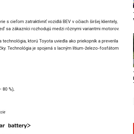
ie s cieľom zatraktívniť vozidlá BEV v očiach širšej klientely,
 keď sa zákazníci rozhodujú medzi rôznymi variantmi motorov.
na technológia, ktorú Toyota uviedla ako priekopník a preverila
načky. Technológia je spojená s lacným lítium-železo-fosfátom
– 80 %),