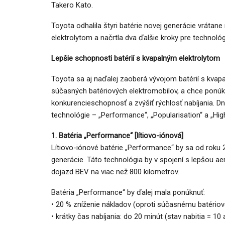
Takero Kato.
Toyota odhalila štyri batérie novej generácie vrátan
elektrolytom a načrtla dva ďalšie kroky pre technológ
NOVINKY
Lepšie schopnosti batérií s kvapalným elektrolytom
Nový Mercedes-Benz GLA mie
Toyota sa aj naďalej zaoberá vývojom batérií s kva
gény bestselleru s elektrino
súčasných batériových elektromobilov, a chce ponúkn
konkurencieschopnosť a zvýšiť rýchlosť nabíjania. Dne
Majo Bona
júl 31, 2026
0
technológie – „Performance“, „Popularisation“ a „Hi
1. Batéria „Performance“ [lítiovo-iónová]
Lítiovo-iónové batérie „Performance“ by sa od roku 
generácie. Táto technológia by v spojení s lepšou a
dojazd BEV na viac než 800 kilometrov.
Batéria „Performance“ by ďalej mala ponúknuť:
• 20 % zníženie nákladov (oproti súčasnému batério
• krátky čas nabíjania: do 20 minút (stav nabitia = 10 