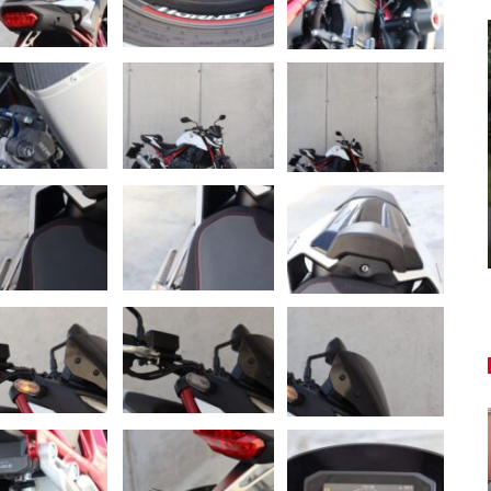
AUTO TESTY
,
TEST: Dacia Duster hybrid-G 150
4×4 – Trojitý útok
Daniel Balucha
aug 6, 2026
0