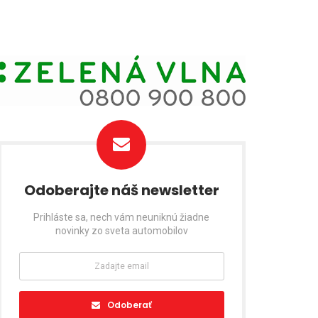
Odoberajte náš newsletter
Prihláste sa, nech vám neuniknú žiadne
novinky zo sveta automobilov
Odoberať