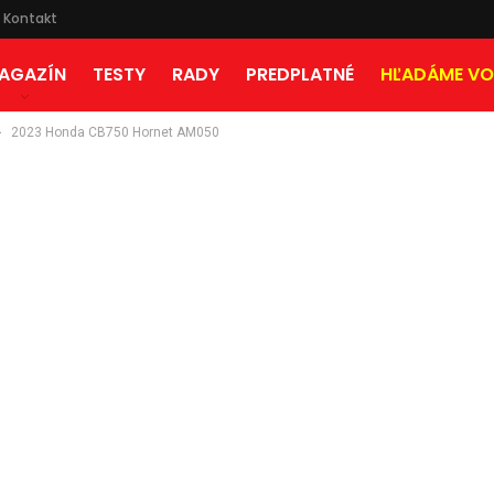
Kontakt
AGAZÍN
TESTY
RADY
PREDPLATNÉ
HĽADÁME VO
2023 Honda CB750 Hornet AM050