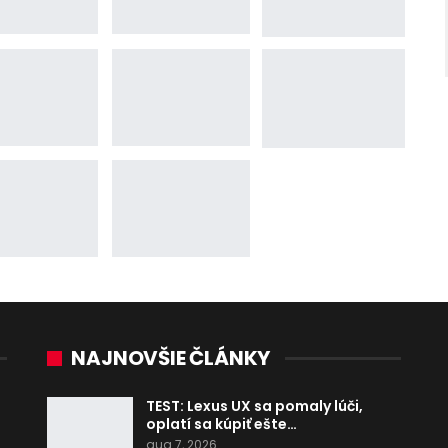
NAJNOVŠIE ČLÁNKY
TEST: Lexus UX sa pomaly lúči,
oplatí sa kúpiť ešte…
aug 7, 2026