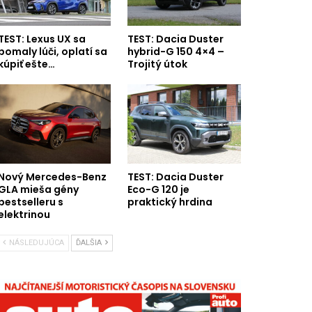
TEST: Lexus UX sa
TEST: Dacia Duster
pomaly lúči, oplatí sa
hybrid-G 150 4×4 –
kúpiť ešte…
Trojitý útok
Nový Mercedes-Benz
TEST: Dacia Duster
GLA mieša gény
Eco-G 120 je
bestselleru s
praktický hrdina
elektrinou
NÁSLEDUJÚCA
ĎALŠIA