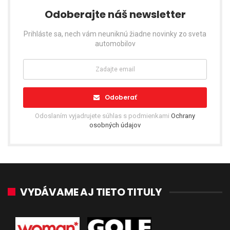
Odoberajte náš newsletter
Prihláste sa, nech vám neuniknú žiadne novinky zo sveta
automobilov
Odoberať
Odoslaním vyjadrujete súhlas s podmienkami
Ochrany
osobných údajov
VYDÁVAME AJ TIETO TITULY