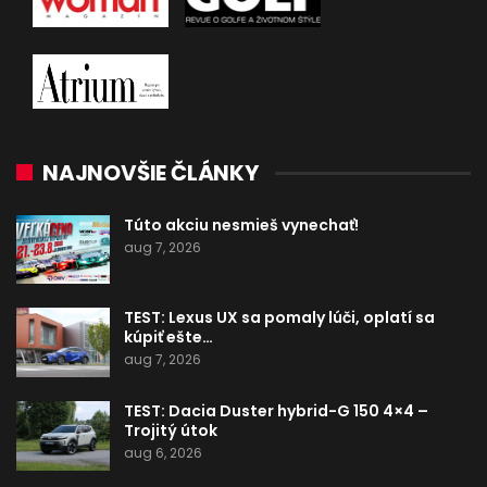
NAJNOVŠIE ČLÁNKY
Túto akciu nesmieš vynechať!
aug 7, 2026
TEST: Lexus UX sa pomaly lúči, oplatí sa
kúpiť ešte…
aug 7, 2026
TEST: Dacia Duster hybrid-G 150 4×4 –
Trojitý útok
aug 6, 2026