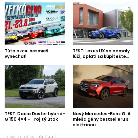
Túto akciu nesmieš
TEST: Lexus UX sa pomaly
vynechať!
lúči, oplatí sa kúpiť ešte…
TEST: Dacia Duster hybrid-
Nový Mercedes-Benz GLA
G 150 4×4 – Trojitý útok
mieša gény bestselleru s
elektrinou
NÁSLEDUJÚCA
ĎALŠIA