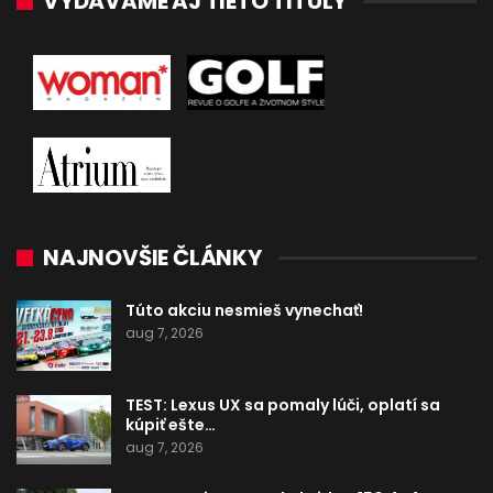
VYDÁVAME AJ TIETO TITULY
NAJNOVŠIE ČLÁNKY
Túto akciu nesmieš vynechať!
aug 7, 2026
TEST: Lexus UX sa pomaly lúči, oplatí sa
kúpiť ešte…
aug 7, 2026