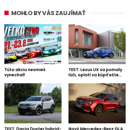
MOHLO BY VÁS ZAUJÍMAŤ
Túto akciu nesmieš
TEST: Lexus UX sa pomaly
vynechať!
lúči, oplatí sa kúpiť ešte…
TEST: Dacia Duster hybrid-
Nový Mercedes-Benz GLA