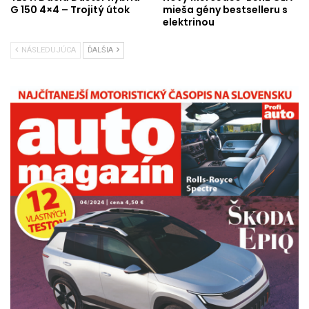
G 150 4×4 – Trojitý útok
mieša gény bestselleru s
elektrinou
NÁSLEDUJÚCA
ĎALŠIA