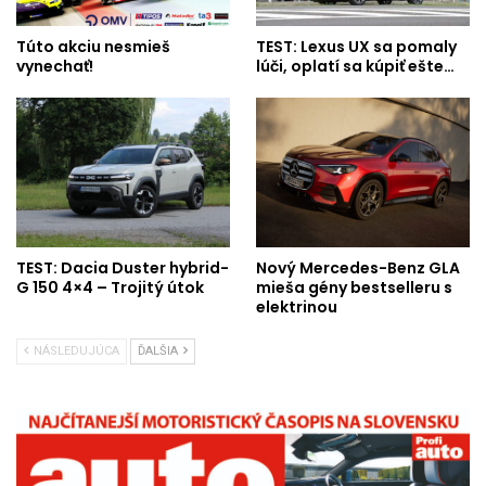
Túto akciu nesmieš
TEST: Lexus UX sa pomaly
vynechať!
lúči, oplatí sa kúpiť ešte…
TEST: Dacia Duster hybrid-
Nový Mercedes-Benz GLA
G 150 4×4 – Trojitý útok
mieša gény bestselleru s
elektrinou
NÁSLEDUJÚCA
ĎALŠIA