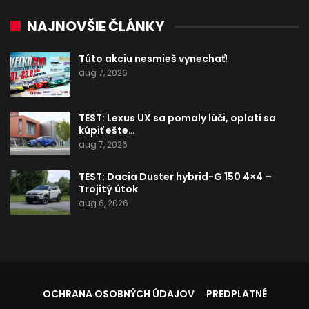
NAJNOVŠIE ČLÁNKY
Túto akciu nesmieš vynechať!
aug 7, 2026
TEST: Lexus UX sa pomaly lúči, oplatí sa
kúpiť ešte…
aug 7, 2026
TEST: Dacia Duster hybrid-G 150 4×4 –
Trojitý útok
aug 6, 2026
OCHRANA OSOBNÝCH ÚDAJOV
PREDPLATNÉ