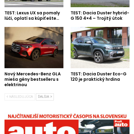
TEST: Lexus UX sa pomaly
TEST: Dacia Duster hybrid-
lúči, oplatí sa kúpiť ešte…
G 150 4×4 – Trojitý útok
Nový Mercedes-Benz GLA
TEST: Dacia Duster Eco-G
mieša gény bestselleru s
120 je praktický hrdina
elektrinou
NÁSLEDUJÚCA
ĎALŠIA