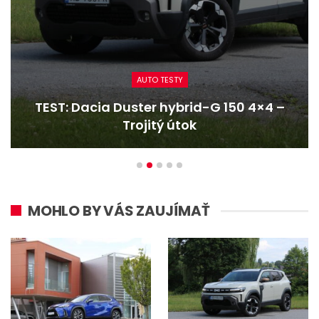
CESTOVANIE
Reportáž: Renaultom Trafic z najvyšších
hôr na najkratšie…
MOHLO BY VÁS ZAUJÍMAŤ