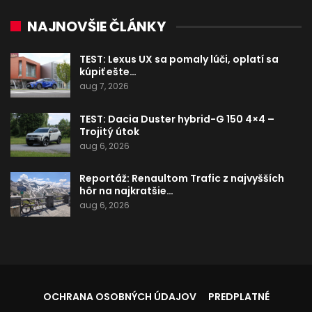
NAJNOVŠIE ČLÁNKY
TEST: Lexus UX sa pomaly lúči, oplatí sa
kúpiť ešte…
aug 7, 2026
TEST: Dacia Duster hybrid-G 150 4×4 –
Trojitý útok
aug 6, 2026
Reportáž: Renaultom Trafic z najvyšších
hôr na najkratšie…
aug 6, 2026
OCHRANA OSOBNÝCH ÚDAJOV
PREDPLATNÉ