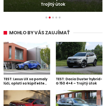
hôr na najkratšie…
MOHLO BY VÁS ZAUJÍMAŤ
TEST: Lexus UX sa pomaly
TEST: Dacia Duster hybrid-
lúči, oplatí sa kúpiť ešte…
G 150 4×4 – Trojitý útok