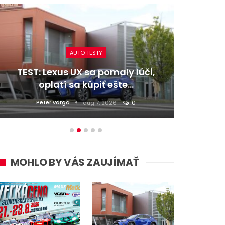
AUTO TESTY
TEST: Lexus UX sa pomaly lúči,
TEST:
oplatí sa kúpiť ešte…
Peter varga
D
aug 7, 2026
0
MOHLO BY VÁS ZAUJÍMAŤ