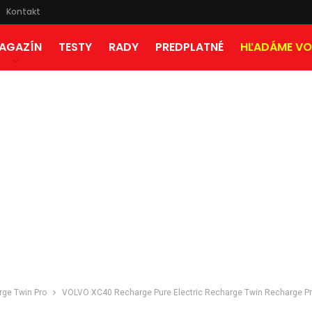
Kontakt
AGAZÍN
TESTY
RADY
PREDPLATNÉ
HĽADÁME VO
rge Twin Pro
VOLVO XC40 Recharge Pure Electric Recharge Twin Recharge P