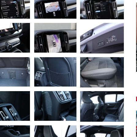
NOVINKY
ša
u
Túto akciu nesmieš vynechať!
Majo Bona
aug 7, 2026
0