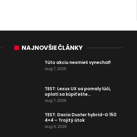
NAJNOVŠIE ČLÁNKY
Túto akciu nesmieš vynechať!
aug 7, 2026
TEST: Lexus UX sa pomaly lúči,
oplatí sa kúpiť ešte…
aug 7, 2026
TEST: Dacia Duster hybrid-G 150
4×4 – Trojitý útok
aug 6, 2026