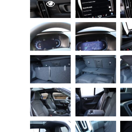
NOVINKY
Nový Mercedes-Benz GLA mie
gény bestselleru s elektrino
Majo Bona
júl 31, 2026
0