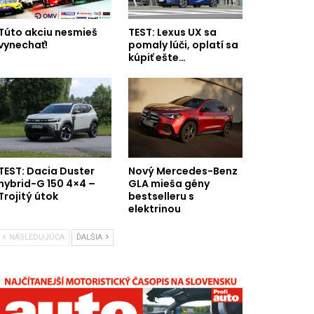
Túto akciu nesmieš
TEST: Lexus UX sa
vynechať!
pomaly lúči, oplatí sa
kúpiť ešte…
TEST: Dacia Duster
Nový Mercedes-Benz
hybrid-G 150 4×4 –
GLA mieša gény
Trojitý útok
bestselleru s
elektrinou
NÁSLEDUJÚCA
ĎALŠIA