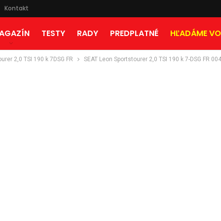
Kontakt
AGAZÍN
TESTY
RADY
PREDPLATNÉ
HĽADÁME VO
ourer 2,0 TSI 190 k 7DSG FR
SEAT Leon Sportstourer 2,0 TSI 190 k 7-DSG FR 00