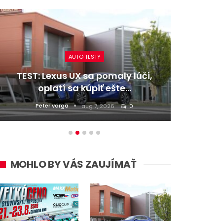
AUTO TESTY
TEST: Lexus UX sa pomaly lúči,
TEST:
oplatí sa kúpiť ešte…
Peter varga
D
aug 7, 2026
0
MOHLO BY VÁS ZAUJÍMAŤ