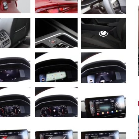
NOVINKY
ša
u
Túto akciu nesmieš vynechať!
Majo Bona
aug 7, 2026
0