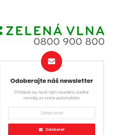
Odoberajte náš newsletter
Prihláste sa, nech vám neuniknú žiadne
novinky zo sveta automobilov
Odoberať