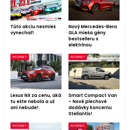
Túto akciu nesmieš
Nový Mercedes-Benz
vynechať!
GLA mieša gény
bestselleru s
elektrinou
NOVINKY
NOVINKY
Lexus NX za cenu, aká
Smart Compact Van
tu ešte nebola a už
– Nové plechové
ani nebude!
dodávky koncernu
Stellantis!
NOVINKY
NOVINKY