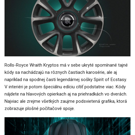
Rolls-Royce Wraith Kryptos má v sebe ukryté spomínané tajné
kódy sa nachádzajú na rôznych častiach karosérie, ale aj
napríklad na spodnej časti legendárnej sošky Spirit of Ecstasy.
V interiéri je potom špeciálnu edíciu cítiť podstatne viac. Kódy
nájdete na hlavových opierkach aj na priehradkách vo dverách.
Najviac ale zrejme všetkých zaujme podsvietená grafika, ktorá
zobrazuje plošné počítačové spoje.