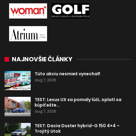
NAJNOVŠIE ČLÁNKY
Túto akciu nesmieš vynechať!
aug 7, 2026
TEST: Lexus UX sa pomaly lúči, oplatí sa
kúpiť ešte…
aug 7, 2026
TEST: Dacia Duster hybrid-G 150 4×4 –
Trojitý útok