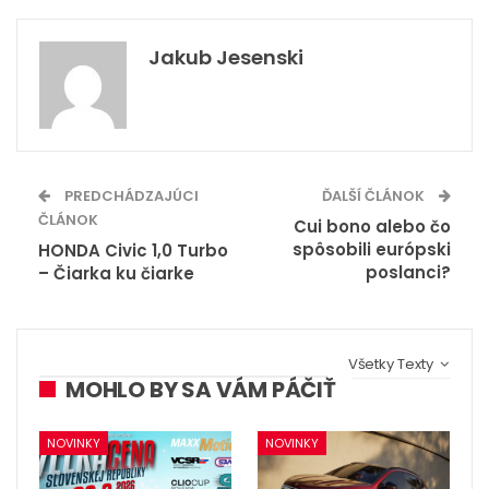
Jakub Jesenski
PREDCHÁDZAJÚCI
ĎALŠÍ ČLÁNOK
ČLÁNOK
Cui bono alebo čo
spôsobili európski
HONDA Civic 1,0 Turbo
poslanci?
– Čiarka ku čiarke
Všetky Texty
MOHLO BY SA VÁM PÁČIŤ
NOVINKY
NOVINKY