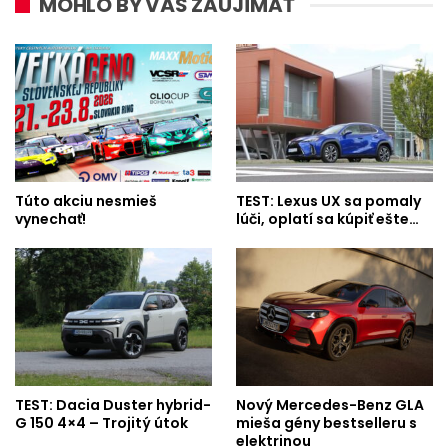
MOHLO BY VÁS ZAUJÍMAŤ
Túto akciu nesmieš
TEST: Lexus UX sa pomaly
vynechať!
lúči, oplatí sa kúpiť ešte…
TEST: Dacia Duster hybrid-
Nový Mercedes-Benz GLA
G 150 4×4 – Trojitý útok
mieša gény bestselleru s
elektrinou