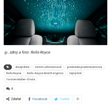
-jj-, zdroj a foto: Rolls-Royce
dizajnérka
Katrin Lehmannová
predseda predstavenstva
Rolls Royce
Rolls-Royce Wraith Kryptos
tajný kód
Torsten Müller-Ötvös
0
Facebook
Twitter
Zdieľať