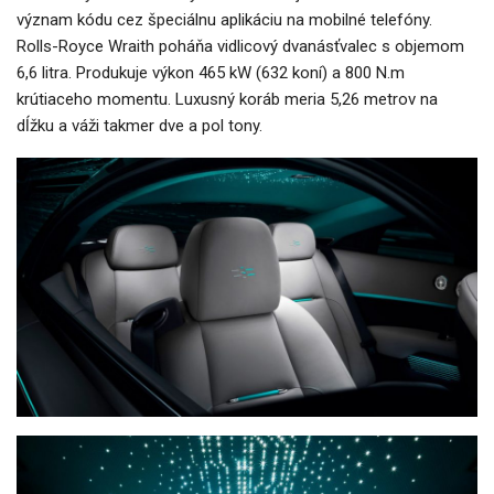
význam kódu cez špeciálnu aplikáciu na mobilné telefóny.
Rolls-Royce Wraith poháňa vidlicový dvanásťvalec s objemom
6,6 litra. Produkuje výkon 465 kW (632 koní) a 800 N.m
krútiaceho momentu. Luxusný koráb meria 5,26 metrov na
dĺžku a váži takmer dve a pol tony.