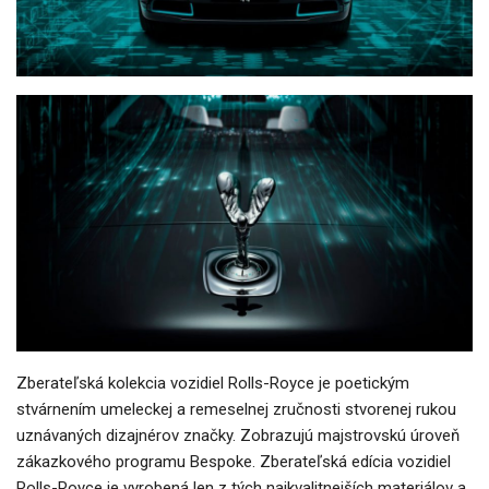
Zberateľská kolekcia vozidiel Rolls-Royce je poetickým
stvárnením umeleckej a remeselnej zručnosti stvorenej rukou
uznávaných dizajnérov značky. Zobrazujú majstrovskú úroveň
zákazkového programu Bespoke. Zberateľská edícia vozidiel
Rolls-Royce je vyrobená len z tých najkvalitnejších materiálov a