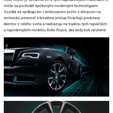
môže sa pochváliť špičkovými modernými technológiami.
Vozidlá sa vyrábajú len v limitovanom počte s dôrazom na
technickú presnosť a kreatívny prístup.Stvárňujú predstavy
klientov z celého sveta a nadväzujú na tradíciu tých najväčších
a najznámejších modelov Rolls-Royce, aké kedy boli vyrobené.