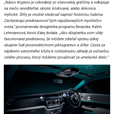
„
Názov Kryptos je odvodený zo starovekej gréčtiny a odkazuje
na niečo neviditeľné, skryté, kódované, alebo dokonca
mýtické. Šifry je možné sledovať naprieč históriou ľudstva.
Zachytávajú predstavivosť tých najúžasnejších mysliteľov
sveta,“
poznamenala designérka programu Bespoke, Katrin
Lehmannová, ktorá ďalej dodala: „
Ako dizajnérka som vždy
fascinovaná predstavou, že môžete zdieľať správu úzkej
skupine ľudí prostredníctvom piktogramov a šifier. Cesta za
nájdením samotného kľúča k rozlúsknutiu záhady je súčasťou
celého procesu, ktorý môžeme považovať za umelecké dielo.“