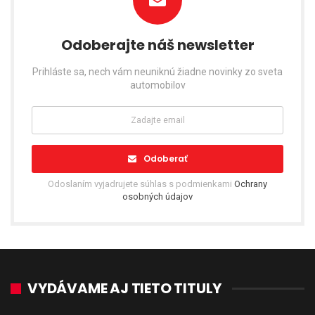
Odoberajte náš newsletter
Prihláste sa, nech vám neuniknú žiadne novinky zo sveta
automobilov
Odoberať
Odoslaním vyjadrujete súhlas s podmienkami
Ochrany
osobných údajov
VYDÁVAME AJ TIETO TITULY