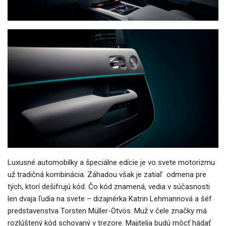
Luxusné automobilky a špeciálne edície je vo svete motorizmu
už tradičná kombinácia. Záhadou však je zatiaľ odmena pre
tých, ktorí dešifrujú kód. Čo kód znamená, vedia v súčasnosti
len dvaja ľudia na svete – dizajnérka Katrin Lehmannová a šéf
predstavenstva Torsten Müller-Ötvös. Muž v čele značky má
rozlúštený kód schovaný v trezore. Majitelia budú môcť hádať