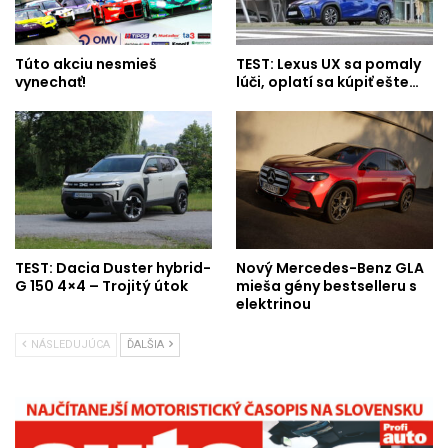
Túto akciu nesmieš
TEST: Lexus UX sa pomaly
vynechať!
lúči, oplatí sa kúpiť ešte…
TEST: Dacia Duster hybrid-
Nový Mercedes-Benz GLA
G 150 4×4 – Trojitý útok
mieša gény bestselleru s
elektrinou
NÁSLEDUJÚCA
ĎALŠIA