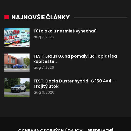
NAJNOVŠIE ČLÁNKY
Túto akciu nesmieš vynechať!
aug 7, 2026
TEST: Lexus UX sa pomaly lúči, oplatí sa
kúpiť ešte…
aug 7, 2026
TEST: Dacia Duster hybrid-G 150 4×4 –
Trojitý útok
aug 6, 2026
OCHRANA OSOBNÝCH ÚDAJOV
PREDPLATNÉ