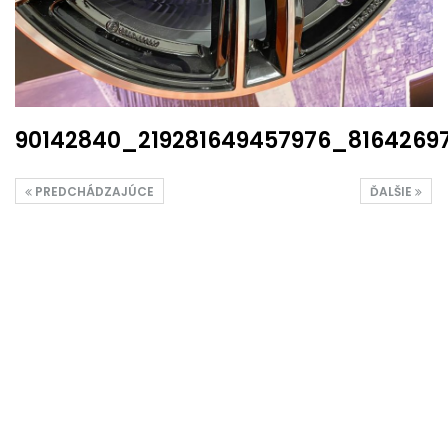
90142840_219281649457976_8164269
PREDCHÁDZAJÚCE
ĎALŠIE