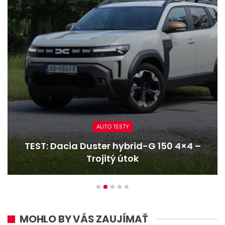
CESTOVANIE
–
Reportáž: Renaultom Trafic z najvyšší
hôr na najkratšie…
MOHLO BY VÁS ZAUJÍMAŤ