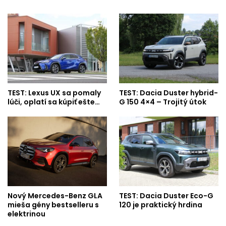
TEST: Lexus UX sa pomaly
TEST: Dacia Duster hybrid-
lúči, oplatí sa kúpiť ešte…
G 150 4×4 – Trojitý útok
Nový Mercedes-Benz GLA
TEST: Dacia Duster Eco-G
mieša gény bestselleru s
120 je praktický hrdina
elektrinou