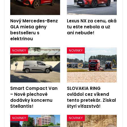
Nový Mercedes-Benz
Lexus NX za cenu, aká
GLA mieša gény
tu ešte nebola a už
bestselleru s
ani nebude!
elektrinou
NOVINKY
NOVINKY
Smart Compact Van
SLOVAKIA RING
– Nové plechové
ovládol cez víkend
dodávky koncernu
tento pretekár. Získal
Stellantis!
štyri víťazstvá!
NOVINKY
NOVINKY