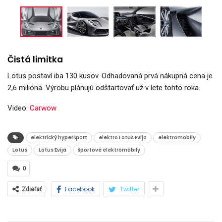
Čistá limitka
Lotus postaví iba 130 kusov. Odhadovaná prvá nákupná cena je
2,6 milióna. Výrobu plánujú odštartovať už v lete tohto roka.
Video:
Carwow
elektrický hyperšport
elektro Lotus Evija
elektromobily
Lotus
Lotus Evija
športové elektromobily
0
Facebook
Twitter
Zdieľať