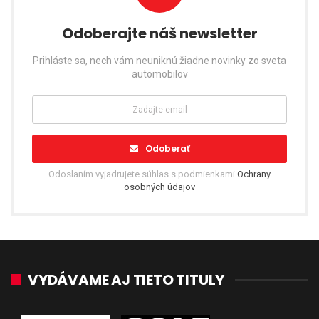
Odoberajte náš newsletter
Prihláste sa, nech vám neuniknú žiadne novinky zo sveta
automobilov
Odoberať
Odoslaním vyjadrujete súhlas s podmienkami
Ochrany
osobných údajov
VYDÁVAME AJ TIETO TITULY