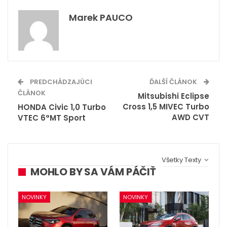
Marek PAUCO
PREDCHÁDZAJÚCI
ĎALŠÍ ČLÁNOK
ČLÁNOK
Mitsubishi Eclipse
Cross 1,5 MIVEC Turbo
HONDA Civic 1,0 Turbo
AWD CVT
VTEC 6°MT Sport
Všetky Texty
MOHLO BY SA VÁM PÁČIŤ
NOVINKY
NOVINKY