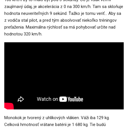
zaujímavý údaj, je akcelerácia z 0 na 300 km/h. Tam sa skloňuje
hodnota neuveriteľných 9 sekúnd. Ťažko je tomu veriť… Aby sa
z vodiča stal pilot, a pred tým absolvovať niekoľko tréningov
preťaženia. Maximálna rýchlosť sa má pohybovať určite nad
hodnotou 320 km/h.
Monokok je tvorený z uhlíkových vlákien. Váži iba 129 kg.
Celková hmotnosť vrátane batérii je 1 680 kg. Tie budú