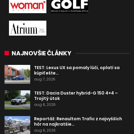
NAJNOVŠIE ČLÁNKY
TEST: Lexus UX sa pomaly lúči, oplatí sa
kúpiť ešte…
aug 7, 2026
TEST: Dacia Duster hybrid-G 150 4×4 –
Trojitý útok
aug 6, 2026
Reportáž: Renaultom Trafic z najvyšších
hôr na najkratšie…
aug 6, 2026