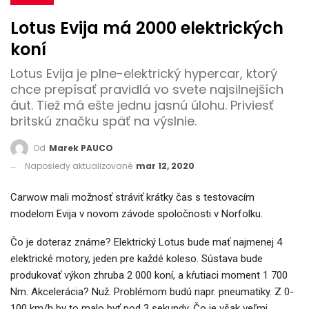
Lotus Evija má 2000 elektrických
koní
Lotus Evija je plne-elektrický hypercar, ktorý
chce prepísať pravidlá vo svete najsilnejších
áut. Tiež má ešte jednu jasnú úlohu. Priviesť
britskú značku späť na výslnie.
Od
Marek PAUCO
Naposledy aktualizované
mar 12, 2020
Carwow mali možnosť stráviť krátky čas s testovacím
modelom Evija v novom závode spoločnosti v Norfolku.
Čo je doteraz známe? Elektrický Lotus bude mať najmenej 4
elektrické motory, jeden pre každé koleso. Sústava bude
produkovať výkon zhruba 2 000 koní, a kŕutiaci moment 1 700
Nm. Akcelerácia? Nuž. Problémom budú napr. pneumatiky. Z 0-
100 km/h by to malo byť pod 3 sekundy. Čo je však veľmi