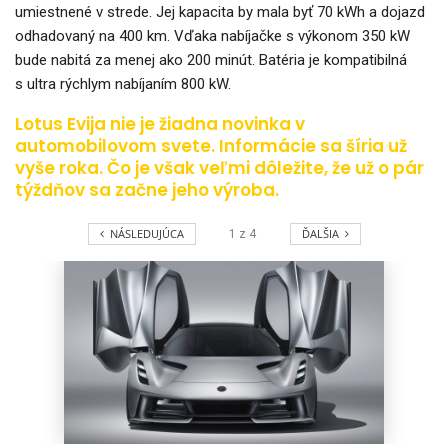
umiestnené v strede. Jej kapacita by mala byť 70 kWh a dojazd
odhadovaný na 400 km. Vďaka nabíjačke s výkonom 350 kW
bude nabitá za menej ako 200 minút. Batéria je kompatibilná
s ultra rýchlym nabíjaním 800 kW.
Lotus Evija nie je žiadna novinka v
automobilovom svete. Informácie sa šíria už
vyše roka. Čo je však veľmi dôležite, že už o pár
týždňov sa začne jeho výroba.
NÁSLEDUJÚCA
ĎALŠIA
1
z
4