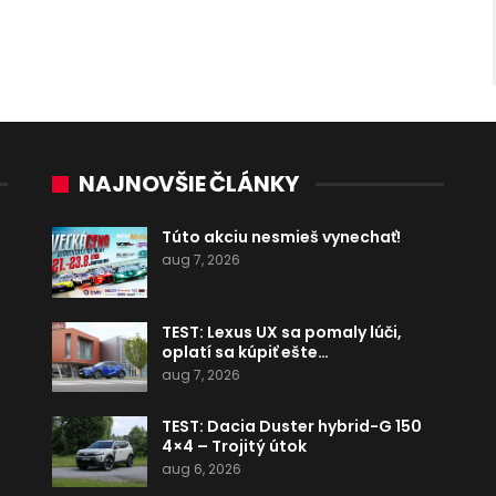
NAJNOVŠIE ČLÁNKY
Túto akciu nesmieš vynechať!
aug 7, 2026
TEST: Lexus UX sa pomaly lúči,
oplatí sa kúpiť ešte…
aug 7, 2026
TEST: Dacia Duster hybrid-G 150
4×4 – Trojitý útok
aug 6, 2026