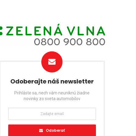
Odoberajte náš newsletter
Prihláste sa, nech vám neuniknú žiadne
novinky zo sveta automobilov
Odoberať