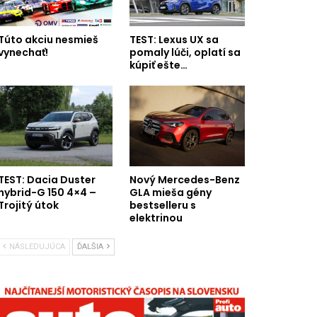
Túto akciu nesmieš
TEST: Lexus UX sa
vynechať!
pomaly lúči, oplatí sa
kúpiť ešte…
TEST: Dacia Duster
Nový Mercedes-Benz
hybrid-G 150 4×4 –
GLA mieša gény
Trojitý útok
bestselleru s
elektrinou
NÁSLEDUJÚCA
ĎALŠIA