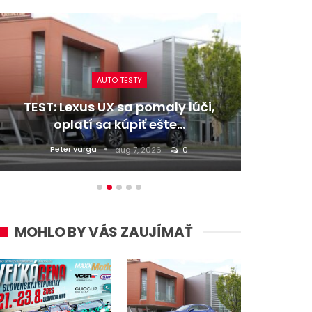
AUTO TESTY
TEST: Lexus UX sa pomaly lúči,
TEST:
oplatí sa kúpiť ešte…
Peter varga
D
aug 7, 2026
0
MOHLO BY VÁS ZAUJÍMAŤ