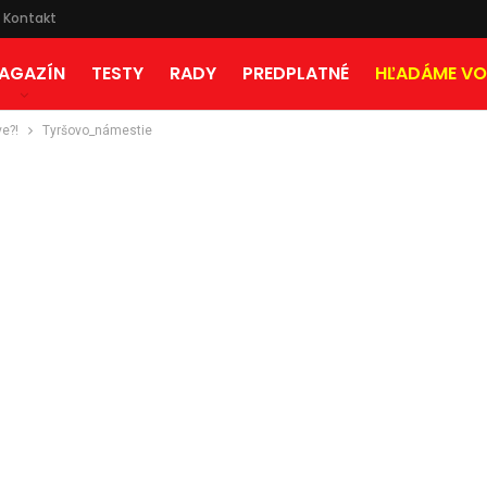
Kontakt
AGAZÍN
TESTY
RADY
PREDPLATNÉ
HĽADÁME VO
ve?!
Tyršovo_námestie