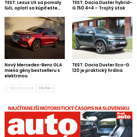
TEST: Lexus UX sa pomaly
TEST: Dacia Duster hybrid-
lúči, oplatí sa kúpiť ešte…
G 150 4×4 – Trojitý útok
Nový Mercedes-Benz GLA
TEST: Dacia Duster Eco-G
mieša gény bestselleru s
120 je praktický hrdina
elektrinou
NÁSLEDUJÚCA
ĎALŠIA