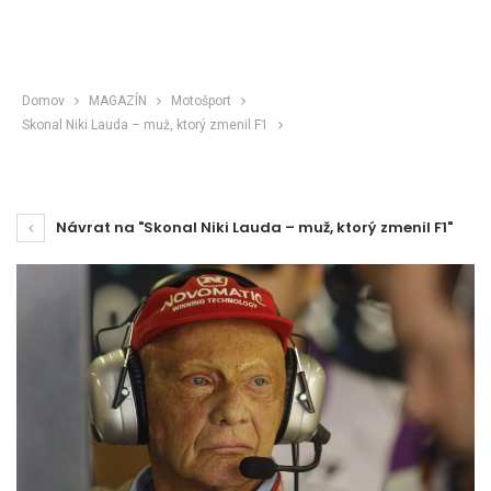
Domov
MAGAZÍN
Motošport
Skonal Niki Lauda – muž, ktorý zmenil F1
Návrat na "Skonal Niki Lauda – muž, ktorý zmenil F1"