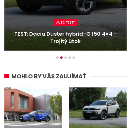
CESTOVANIE
Reportáž: Renaultom Trafic z najvyšších
hôr na najkratšie…
MOHLO BY VÁS ZAUJÍMAŤ