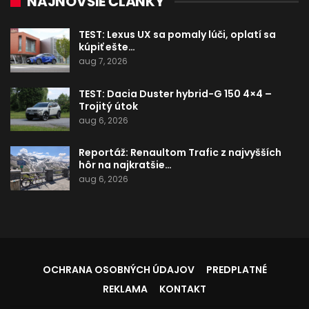
NAJNOVŠIE ČLÁNKY
TEST: Lexus UX sa pomaly lúči, oplatí sa
kúpiť ešte…
aug 7, 2026
TEST: Dacia Duster hybrid-G 150 4×4 –
Trojitý útok
aug 6, 2026
Reportáž: Renaultom Trafic z najvyšších
hôr na najkratšie…
aug 6, 2026
OCHRANA OSOBNÝCH ÚDAJOV
PREDPLATNÉ
REKLAMA
KONTAKT