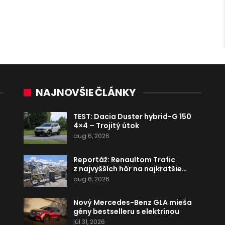
NAJNOVŠIE ČLÁNKY
TEST: Dacia Duster hybrid-G 150
4×4 – Trojitý útok
aug 6, 2026
Reportáž: Renaultom Trafic
z najvyšších hôr na najkratšie…
aug 6, 2026
Nový Mercedes-Benz GLA mieša
gény bestselleru s elektrinou
júl 31, 2026