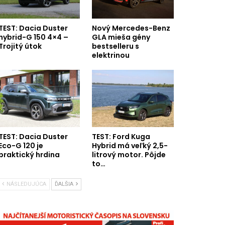
TEST: Dacia Duster
Nový Mercedes-Benz
hybrid-G 150 4×4 –
GLA mieša gény
Trojitý útok
bestselleru s
elektrinou
TEST: Dacia Duster
TEST: Ford Kuga
Eco-G 120 je
Hybrid má veľký 2,5-
praktický hrdina
litrový motor. Pôjde
to…
NÁSLEDUJÚCA
ĎALŠIA