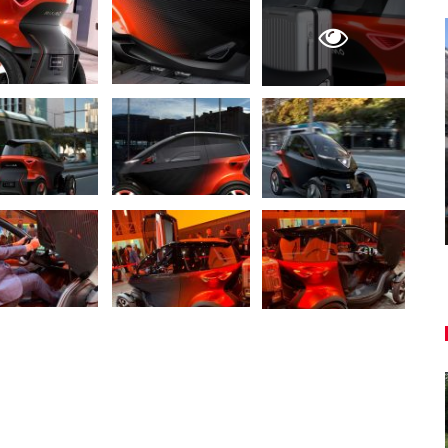
AUTO TESTY
ľký
TEST: Dacia Duster hybrid-G 150
4×4 – Trojitý útok
Daniel Balucha
aug 6, 2026
0