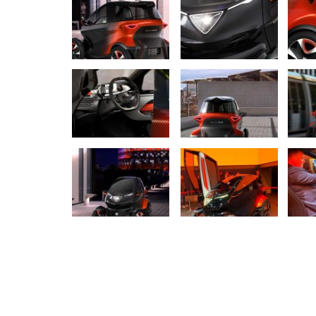
AUTO TESTY
TEST: Ford Kuga Hybrid má ve
2,5-litrový motor. Pôjde to…
Peter varga
júl 31, 2026
0