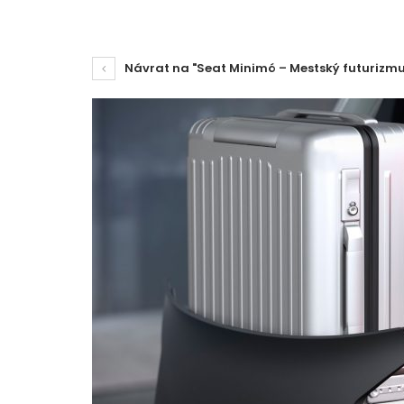
Návrat na "Seat Minimó – Mestský futurizmu