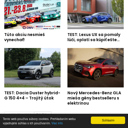
Túto akciu nesmieš
TEST: Lexus UX sa pomaly
vynechať!
lúči, oplatí sa kúpiť ešte…
TEST: Dacia Duster hybrid-
Nový Mercedes-Benz GLA
G 150 4×4 – Trojitý útok
mieša gény bestselleru s
elektrinou
NÁSLEDUJÚCA
ĎALŠIA
Tento web používa súbory cookies. Prehliadaním webu
Súhlasím
vyjadrujete súhlas s ich používaním.
Viac info