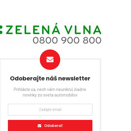
Odoberajte náš newsletter
Prihláste sa, nech vám neuniknú žiadne
novinky zo sveta automobilov
Odoberať