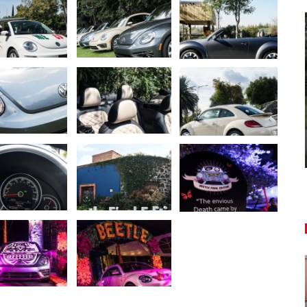
AUTO TESTY
je
TEST: Lexus UX sa pomaly lúči,
oplatí sa kúpiť ešte…
Peter varga
aug 7, 2026
0