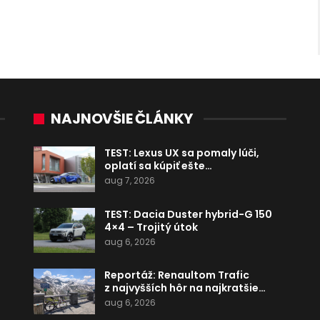
NAJNOVŠIE ČLÁNKY
TEST: Lexus UX sa pomaly lúči,
oplatí sa kúpiť ešte…
aug 7, 2026
TEST: Dacia Duster hybrid-G 150
4×4 – Trojitý útok
aug 6, 2026
Reportáž: Renaultom Trafic
z najvyšších hôr na najkratšie…
aug 6, 2026