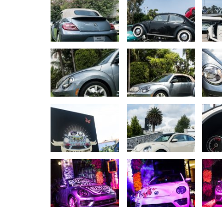
AUTO TESTY
TEST: Dacia Duster Eco-G 120 
praktický hrdina
Daniel Balucha
júl 31, 2026
0