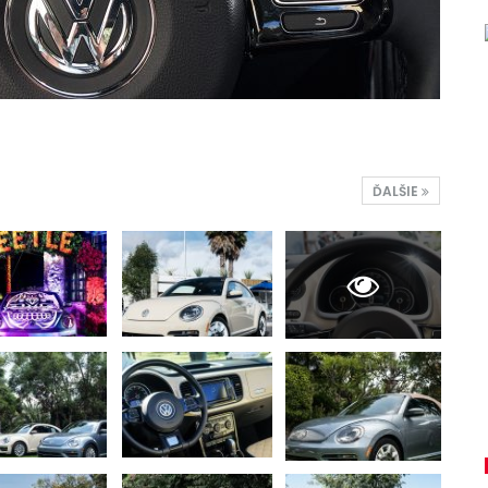
ĎALŠIE