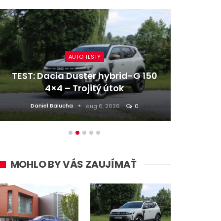
AUTO TESTY
TEST: Dacia Duster hybrid-G 150
Re
4×4 – Trojitý útok
z naj
Daniel Balucha
aug 6, 2026
0
MOHLO BY VÁS ZAUJÍMAŤ