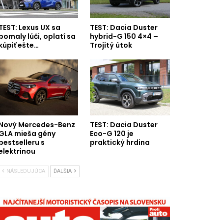
TEST: Lexus UX sa
TEST: Dacia Duster
pomaly lúči, oplatí sa
hybrid-G 150 4×4 –
kúpiť ešte…
Trojitý útok
Nový Mercedes-Benz
TEST: Dacia Duster
GLA mieša gény
Eco-G 120 je
bestselleru s
praktický hrdina
elektrinou
NÁSLEDUJÚCA
ĎALŠIA