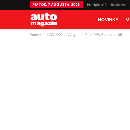
PIATOK, 7 AUGUSTA, 2026
Predplatné
Reklama
NOVINKY
M
Domov
NOVINKY
„Vaya con Dios“ VW Beetle
05