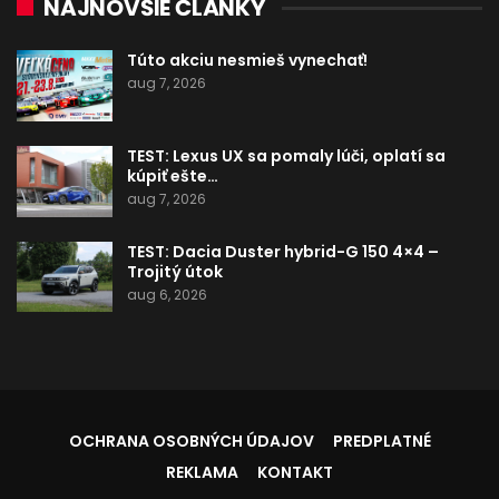
NAJNOVŠIE ČLÁNKY
Túto akciu nesmieš vynechať!
aug 7, 2026
TEST: Lexus UX sa pomaly lúči, oplatí sa
kúpiť ešte…
aug 7, 2026
TEST: Dacia Duster hybrid-G 150 4×4 –
Trojitý útok
aug 6, 2026
OCHRANA OSOBNÝCH ÚDAJOV
PREDPLATNÉ
REKLAMA
KONTAKT