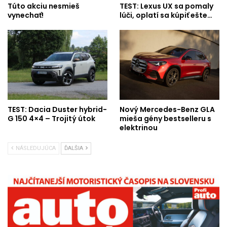
Túto akciu nesmieš
TEST: Lexus UX sa pomaly
vynechať!
lúči, oplatí sa kúpiť ešte…
TEST: Dacia Duster hybrid-
Nový Mercedes-Benz GLA
G 150 4×4 – Trojitý útok
mieša gény bestselleru s
elektrinou
NÁSLEDUJÚCA
ĎALŠIA