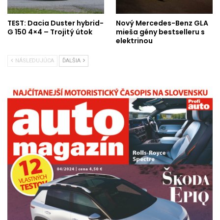
TEST: Dacia Duster hybrid-
Nový Mercedes-Benz GLA
G 150 4×4 – Trojitý útok
mieša gény bestselleru s
elektrinou
NÁSLEDUJÚCA
ĎALŠIA