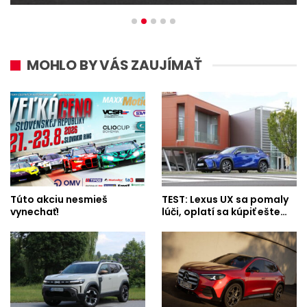
MOHLO BY VÁS ZAUJÍMAŤ
Túto akciu nesmieš
TEST: Lexus UX sa pomaly
vynechať!
lúči, oplatí sa kúpiť ešte…