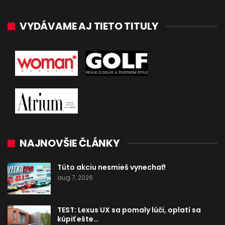
VYDÁVAME AJ TIETO TITULY
NAJNOVŠIE ČLÁNKY
Túto akciu nesmieš vynechať!
aug 7, 2026
TEST: Lexus UX sa pomaly lúči, oplatí sa
kúpiť ešte…