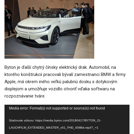
Byton je ďalší chytrý čínsky elektrický drak. Automobil, na
ktorého konštrukcii pracovali bývalí zamestnanci BMW a firmy
Apple, má okrem iného veľkú palubnú dosku s dotykovým
displejom a umožňuje vozidlo otvoriť vďaka softwaru na
rozpoznávanie tváre.
Video
Media error: Format(s) not supported or source(s) not found
prehrávač
Stiahnutie súboru: https://media.byton.com/20180417/BYTON_J1-
LAUCHFILM_EXTENDED_MASTER_v01_FHD_40Mbit.mp4?_=1