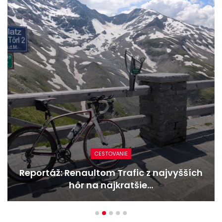
NOVINKY
Nový Mercedes-Benz GLA mieša gény
bestselleru s elektrinou