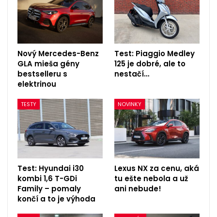
Nový Mercedes-Benz
Test: Piaggio Medley
GLA mieša gény
125 je dobré, ale to
bestselleru s
nestačí…
elektrinou
TESTY
NOVINKY
Test: Hyundai i30
Lexus NX za cenu, aká
kombi 1,6 T-GDi
tu ešte nebola a už
Family – pomaly
ani nebude!
končí a to je výhoda