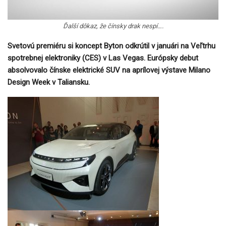
Ďalší dôkaz, že čínsky drak nespí….
Svetovú premiéru si koncept Byton odkrútil v januári na Veľtrhu
spotrebnej elektroniky (CES) v Las Vegas. Európsky debut
absolvovalo čínske elektrické SUV na aprílovej výstave Milano
Design Week v Taliansku.