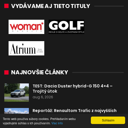
VYDÁVAME AJ TIETO TITULY
NAJNOVŠIE ČLÁNKY
TEST: Dacia Duster hybrid-G 150 4×4 –
Trojitý útok
aug 6, 2026
Reportáž: Renaultom Trafic z najvyšších
hôr na najkratšie…
Tento web používa súbory cookies. Prehliadaním webu
Súhlasím
aug 6, 2026
vyjadrujete súhlas s ich používaním.
Viac info