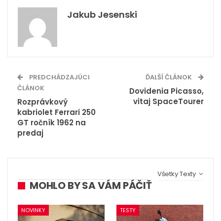
Jakub Jesenski
PREDCHÁDZAJÚCI
ĎALŠÍ ČLÁNOK
ČLÁNOK
Dovidenia Picasso,
vitaj SpaceTourer
Rozprávkový
kabriolet Ferrari 250
GT ročník 1962 na
predaj
Všetky Texty
MOHLO BY SA VÁM PÁČIŤ
NOVINKY
TESTY