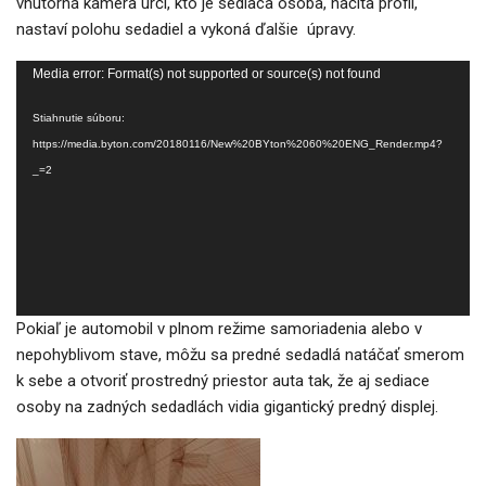
vnútorná kamera určí, kto je sediaca osoba, načíta profil,
nastaví polohu sedadiel a vykoná ďalšie úpravy.
Video
Media error: Format(s) not supported or source(s) not found
prehrávač
Stiahnutie súboru:
https://media.byton.com/20180116/New%20BYton%2060%20ENG_Render.mp4?
_=2
Pokiaľ je automobil v plnom režime samoriadenia alebo v
nepohyblivom stave, môžu sa predné sedadlá natáčať smerom
k sebe a otvoriť prostredný priestor auta tak, že aj sediace
osoby na zadných sedadlách vidia gigantický predný displej.