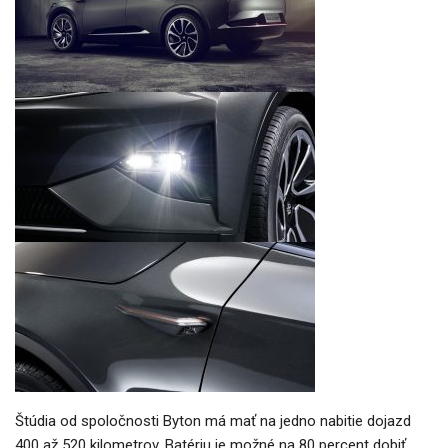
Štúdia od spoločnosti Byton má mať na jedno nabitie dojazd
400 až 520 kilometrov. Batériu je možné na 80 percent dobiť