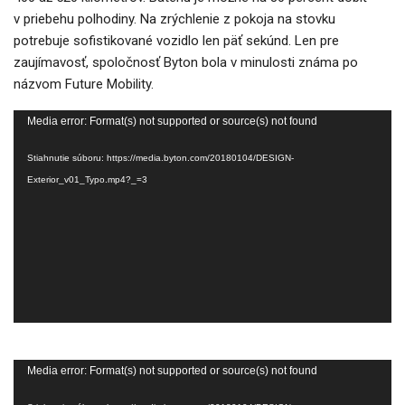
v priebehu polhodiny. Na zrýchlenie z pokoja na stovku
potrebuje sofistikované vozidlo len päť sekúnd. Len pre
zaujímavosť, spoločnosť Byton bola v minulosti známa po
názvom Future Mobility.
Video
Media error: Format(s) not supported or source(s) not found
prehrávač
Stiahnutie súboru: https://media.byton.com/20180104/DESIGN-
Exterior_v01_Typo.mp4?_=3
Video
Media error: Format(s) not supported or source(s) not found
prehrávač