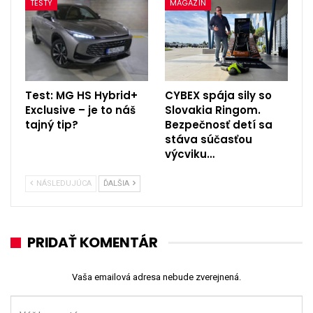
TESTY
MAGAZÍN
Test: MG HS Hybrid+
CYBEX spája sily so
Exclusive – je to náš
Slovakia Ringom.
tajný tip?
Bezpečnosť detí sa
stáva súčasťou
výcviku…
NÁSLEDUJÚCA
ĎALŠIA
PRIDAŤ KOMENTÁR
Vaša emailová adresa nebude zverejnená.