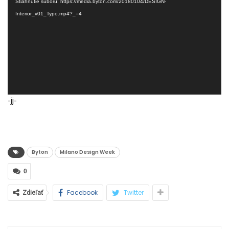
Stiahnutie súboru: https://media.byton.com/20180104/DESIGN-
Interior_v01_Typo.mp4?_=4
-jj-
Byton
Milano Design Week
0
Facebook
Twitter
Zdieľať