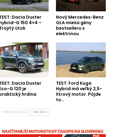
TEST: Dacia Duster
Nový Mercedes-Benz
hybrid-G 150 4×4 –
GLA mieša gény
Trojitý útok
bestselleru s
elektrinou
TEST: Dacia Duster
TEST: Ford Kuga
Eco-G 120 je
Hybrid má veľký 2,5-
praktický hrdina
litrový motor. Pôjde
to…
NÁSLEDUJÚCA
ĎALŠIA