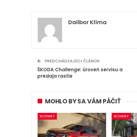
Dalibor Klíma
PREDCHÁDZAJÚCI ČLÁNOK
ŠKODA Challenge: úroveň servisu a
predaja rastie
MOHLO BY SA VÁM PÁČIŤ
NOVINKY
NOVINKY