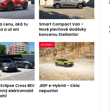
a cenu, aká tu
Smart Compact Van –
a a už ani
Nové plechové dodávky
koncernu Stellantis!
NOVINKY
 Eclipse Cross BEV
JEEP e-Hybrid – čísla
inný elektromobil
nepustia!
shi!