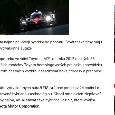
AUTO TESTY
ľký
TEST: Dacia Duster hybrid-G 150
 najmä pri vývoji hybridného pohonu. Továrenské tímy majú
4×4 – Trojitý útok
vytrvalostné súťaže.
Daniel Balucha
aug 6, 2026
0
 spotrebu vozidiel Toyota LMP1 od roku 2012 o plných 35
alších modelov Toyota homologovaných pre bežnú prevádzku.
érom cestných vozidiel nasadzovať nové procesy a pracovné
u vytrvalostných súťaží FIA, vrátane pretekov 24 hodín Le
avené hybridnou technológiou. Chceli sme nielen zlepšovať
y paliva, ale aj stavať také hybridné vozidlá, ktoré vodiča
yota Motor Corporation.