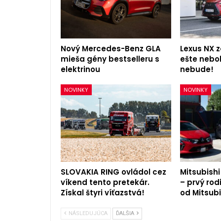
Nový Mercedes-Benz GLA
Lexus NX z
mieša gény bestselleru s
ešte nebol
elektrinou
nebude!
NOVINKY
NOVINKY
SLOVAKIA RING ovládol cez
Mitsubishi
víkend tento pretekár.
– prvý rod
Získal štyri víťazstvá!
od Mitsubi
NÁSLEDUJÚCA
ĎALŠIA