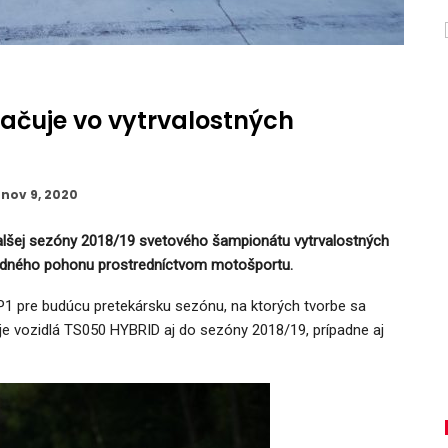
čuje vo vytrvalostných
nov 9, 2020
lšej sezóny 2018/19 svetového šampionátu vytrvalostných
ybridného pohonu prostredníctvom motošportu.
MP1 pre budúcu pretekársku sezónu, na ktorých tvorbe sa
oje vozidlá TS050 HYBRID aj do sezóny 2018/19, prípadne aj