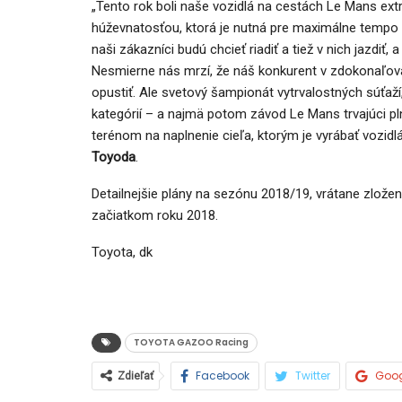
„Tento rok boli naše vozidlá na cestách Le Mans extr
húževnatosťou, ktorá je nutná pre maximálne tempo 
naši zákazníci budú chcieť riadiť a tiež v nich jazdiť
Nesmierne nás mrzí, že náš konkurent v zdokonaľov
opustiť. Ale svetový šampionát vytrvalostných súťa
kategórií – a najmä potom závod Le Mans trvajúci pl
terénom na naplnenie cieľa, ktorým je vyrábať vozidl
Toyoda
.
Detailnejšie plány na sezónu 2018/19, vrátane zl
začiatkom roku 2018.
Toyota, dk
TOYOTA GAZOO Racing
Facebook
Twitter
Goo
Zdieľať