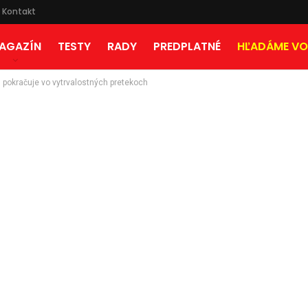
Kontakt
AGAZÍN
TESTY
RADY
PREDPLATNÉ
HĽADÁME VO
okračuje vo vytrvalostných pretekoch