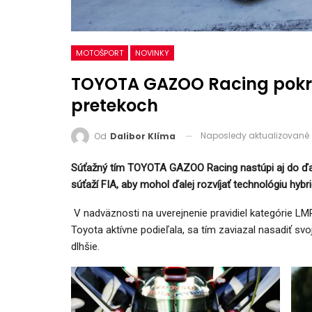
MOTOŠPORT
NOVINKY
TOYOTA GAZOO Racing pokra
pretekoch
Naposledy aktualizované
Od
Dalibor Klíma
Súťažný tím TOYOTA GAZOO Racing nastúpi aj do ďa
súťaží FIA, aby mohol ďalej rozvíjať technológiu h
V nadväznosti na uverejnenie pravidiel kategórie L
Toyota aktívne podieľala, sa tím zaviazal nasadiť sv
dlhšie.