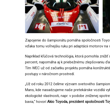
AUTO TESTY
TEST: Ford Kuga Hybrid má ve
Zapojenie do šampionátu pomáha spoločnosti Toyota
2,5-litrový motor. Pôjde to…
vďaka tomu voľnejšiu ruku pri adaptácii motorov na 
Peter varga
júl 31, 2026
0
Napríklad kľúčová technológia, ktorá pomohla znížiť
percent, napomáha aj k priebežnému zlepšovaniu ď
Tím WEC už od začiatku projektu pomáha konštrukt
postupy v náročnom prostredí.
„Už od roku 2012 čelíme výzvam svetového šampionát
Mans, kde nasadzujeme naše pretekárske vozidlá vyb
ekologické vlastnosti, napr. v podobe zníženej spotreb
bavia,“ hovorí
Akio Toyoda, prezident spoločnosti To