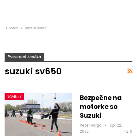
Domov
suzuki sv650
Prezeraná značka
suzuki sv650
Bezpečne na
NOVINKY
motorke so
Suzuki
Peter varga
apr 22,
2022
0