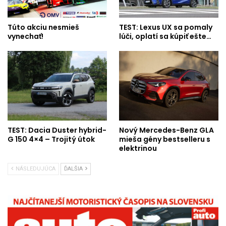
Túto akciu nesmieš
TEST: Lexus UX sa pomaly
vynechať!
lúči, oplatí sa kúpiť ešte…
TEST: Dacia Duster hybrid-
Nový Mercedes-Benz GLA
G 150 4×4 – Trojitý útok
mieša gény bestselleru s
elektrinou
NÁSLEDUJÚCA
ĎALŠIA