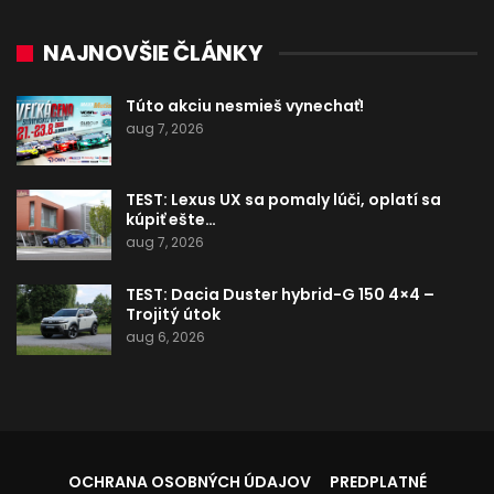
NAJNOVŠIE ČLÁNKY
Túto akciu nesmieš vynechať!
aug 7, 2026
TEST: Lexus UX sa pomaly lúči, oplatí sa
kúpiť ešte…
aug 7, 2026
TEST: Dacia Duster hybrid-G 150 4×4 –
Trojitý útok
aug 6, 2026
OCHRANA OSOBNÝCH ÚDAJOV
PREDPLATNÉ