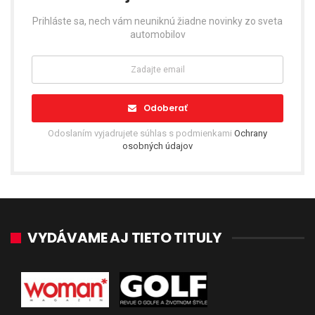
Prihláste sa, nech vám neuniknú žiadne novinky zo sveta
automobilov
Odoberať
Odoslaním vyjadrujete súhlas s podmienkami
Ochrany
osobných údajov
VYDÁVAME AJ TIETO TITULY