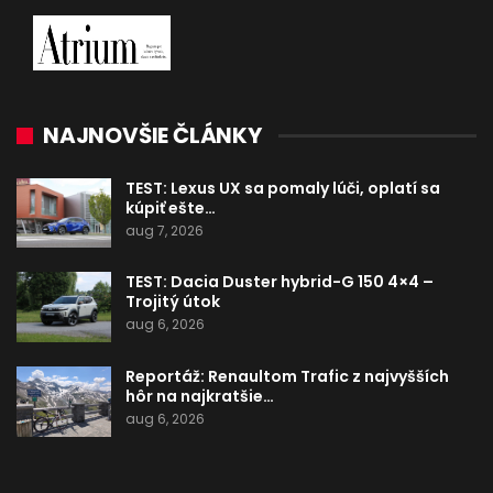
NAJNOVŠIE ČLÁNKY
TEST: Lexus UX sa pomaly lúči, oplatí sa
kúpiť ešte…
aug 7, 2026
TEST: Dacia Duster hybrid-G 150 4×4 –
Trojitý útok
aug 6, 2026
Reportáž: Renaultom Trafic z najvyšších
hôr na najkratšie…
aug 6, 2026