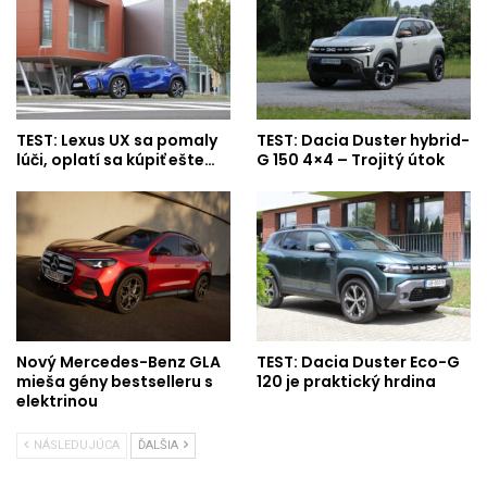
TEST: Lexus UX sa pomaly
TEST: Dacia Duster hybrid-
lúči, oplatí sa kúpiť ešte…
G 150 4×4 – Trojitý útok
Nový Mercedes-Benz GLA
TEST: Dacia Duster Eco-G
mieša gény bestselleru s
120 je praktický hrdina
elektrinou
NÁSLEDUJÚCA
ĎALŠIA