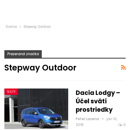
Domov
Stepway Outdoor
Prezeraná značka
Stepway Outdoor
Dacia Lodgy –
TESTY
Účel svätí
prostriedky
Peter Lacena
jan 10,
2018
0