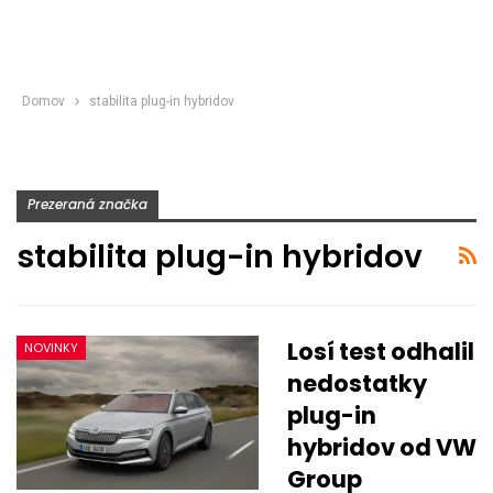
Domov
stabilita plug-in hybridov
Prezeraná značka
stabilita plug-in hybridov
Losí test odhalil
NOVINKY
nedostatky
plug-in
hybridov od VW
Group