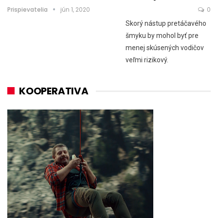
Prispievatelia
jún 1, 2020
0
Skorý nástup pretáčavého
šmyku by mohol byť pre
menej skúsených vodičov
veľmi rizikový.
KOOPERATIVA