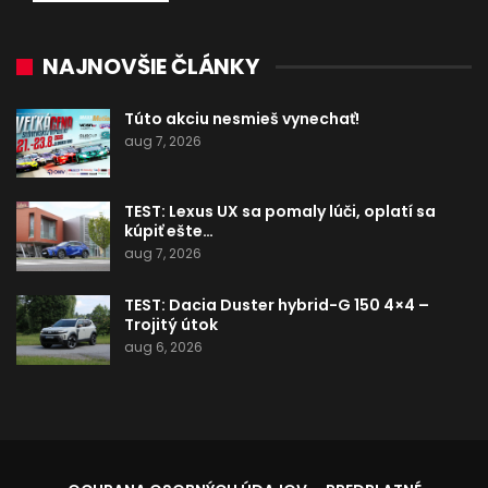
NAJNOVŠIE ČLÁNKY
Túto akciu nesmieš vynechať!
aug 7, 2026
TEST: Lexus UX sa pomaly lúči, oplatí sa
kúpiť ešte…
aug 7, 2026
TEST: Dacia Duster hybrid-G 150 4×4 –
Trojitý útok
aug 6, 2026