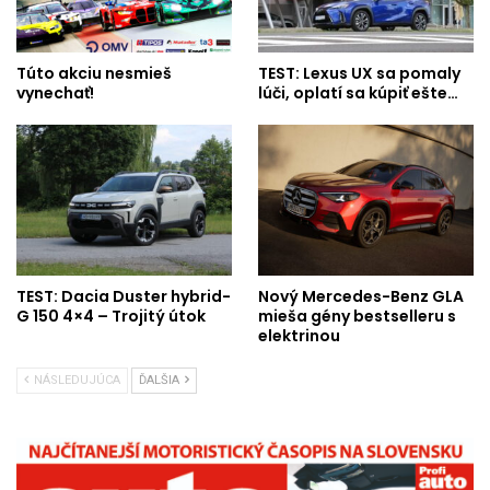
Túto akciu nesmieš
TEST: Lexus UX sa pomaly
vynechať!
lúči, oplatí sa kúpiť ešte…
TEST: Dacia Duster hybrid-
Nový Mercedes-Benz GLA
G 150 4×4 – Trojitý útok
mieša gény bestselleru s
elektrinou
NÁSLEDUJÚCA
ĎALŠIA