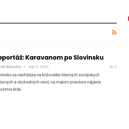
eportáž: Karavanom po Slovinsku
niel Balucha
sep 17, 2024
0
vinsko sa nachádza na križovatke hlavných európskych
túrnych a obchodných ciest, na malom priestore nájdete
ožstvo krás.