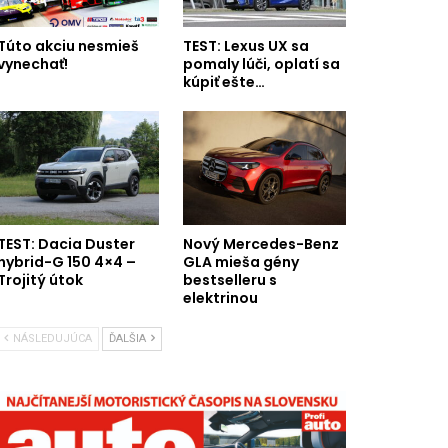
Túto akciu nesmieš
TEST: Lexus UX sa
vynechať!
pomaly lúči, oplatí sa
kúpiť ešte…
TEST: Dacia Duster
Nový Mercedes-Benz
hybrid-G 150 4×4 –
GLA mieša gény
Trojitý útok
bestselleru s
elektrinou
NÁSLEDUJÚCA
ĎALŠIA