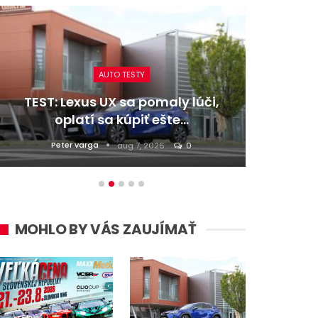
AUTO TESTY
TEST: Lexus UX sa pomaly lúči,
TEST:
oplatí sa kúpiť ešte…
Peter varga
D
aug 7, 2026
0
MOHLO BY VÁS ZAUJÍMAŤ