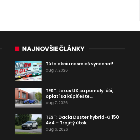
NAJNOVŠIE ČLÁNKY
Túto akciu nesmieš vynechať!
aug 7, 2026
TEST: Lexus UX sa pomaly lúči,
oplatí sa kúpiť ešte…
aug 7, 2026
TEST: Dacia Duster hybrid-G 150
4×4 – Trojitý útok
aug 6, 2026