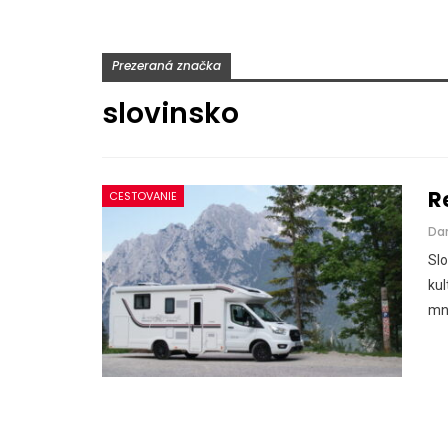
Prezeraná značka
slovinsko
R
CESTOVANIE
Da
Slo
kul
mn