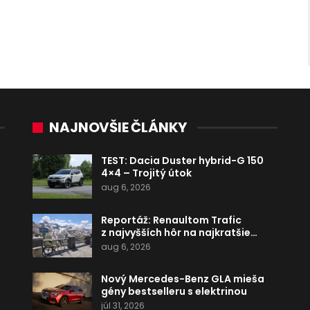
NAJNOVŠIE ČLÁNKY
TEST: Dacia Duster hybrid-G 150
4×4 – Trojitý útok
aug 6, 2026
Reportáž: Renaultom Trafic
z najvyšších hôr na najkratšie…
aug 6, 2026
Nový Mercedes-Benz GLA mieša
gény bestselleru s elektrinou
júl 31, 2026