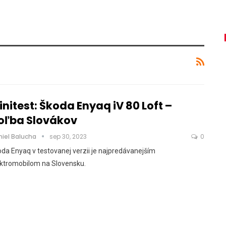
initest: Škoda Enyaq iV 80 Loft –
oľba Slovákov
niel Balucha
sep 30, 2023
0
da Enyaq v testovanej verzii je najpredávanejším
ektromobilom na Slovensku.