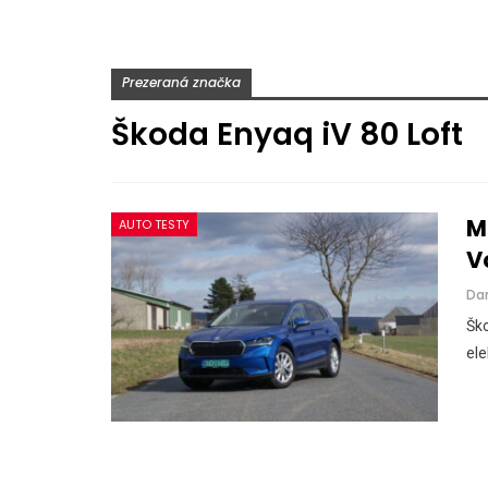
Prezeraná značka
Škoda Enyaq iV 80 Loft
M
AUTO TESTY
V
Da
Ško
el