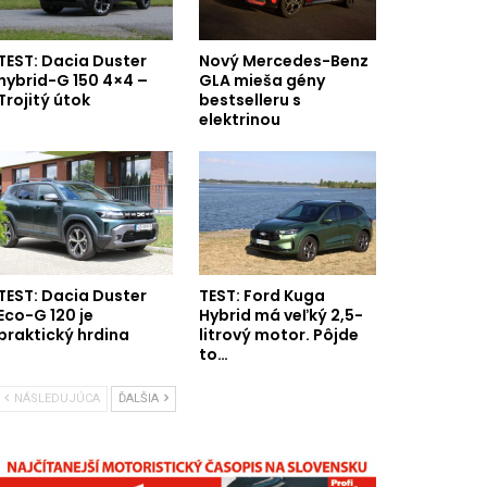
TEST: Dacia Duster
Nový Mercedes-Benz
hybrid-G 150 4×4 –
GLA mieša gény
Trojitý útok
bestselleru s
elektrinou
TEST: Dacia Duster
TEST: Ford Kuga
Eco-G 120 je
Hybrid má veľký 2,5-
praktický hrdina
litrový motor. Pôjde
to…
NÁSLEDUJÚCA
ĎALŠIA