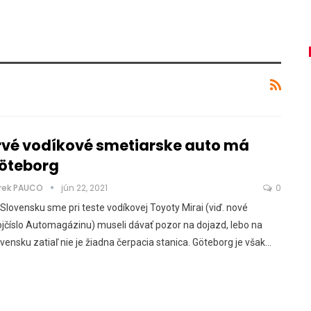
rvé vodíkové smetiarske auto má
öteborg
rek PAUCO
jún 22, 2021
0
Slovensku sme pri teste vodíkovej Toyoty Mirai (viď. nové
jčíslo Automagázinu) museli dávať pozor na dojazd, lebo na
vensku zatiaľ nie je žiadna čerpacia stanica. Göteborg je však…