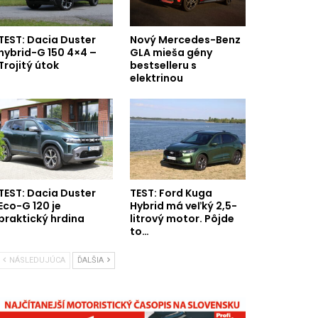
TEST: Dacia Duster
Nový Mercedes-Benz
hybrid-G 150 4×4 –
GLA mieša gény
Trojitý útok
bestselleru s
elektrinou
TEST: Dacia Duster
TEST: Ford Kuga
Eco-G 120 je
Hybrid má veľký 2,5-
praktický hrdina
litrový motor. Pôjde
to…
NÁSLEDUJÚCA
ĎALŠIA