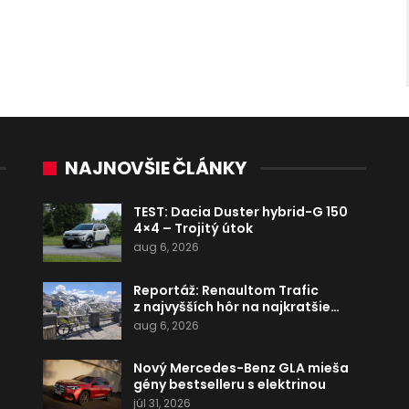
NAJNOVŠIE ČLÁNKY
TEST: Dacia Duster hybrid-G 150
4×4 – Trojitý útok
aug 6, 2026
Reportáž: Renaultom Trafic
z najvyšších hôr na najkratšie…
aug 6, 2026
Nový Mercedes-Benz GLA mieša
gény bestselleru s elektrinou
júl 31, 2026