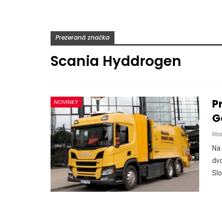
Prezeraná značka
Scania Hyddrogen
P
NOVINKY
G
Ma
Na 
dvo
Slo