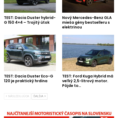
TEST: Dacia Duster hybrid-
Nový Mercedes-Benz GLA
G 150 4×4 – Trojitý útok
mieša gény bestselleru s
elektrinou
TEST: Dacia Duster Eco-G
TEST: Ford Kuga Hybrid má
120 je praktický hrdina
veľký 2,5-litrový motor.
Pôjde to…
NÁSLEDUJÚCA
ĎALŠIA