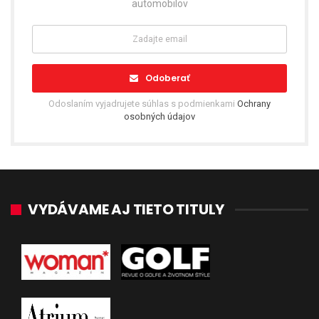
automobilov
Odoberať
Odoslaním vyjadrujete súhlas s podmienkami
Ochrany
osobných údajov
VYDÁVAME AJ TIETO TITULY