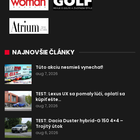
NAJNOVŠIE ČLÁNKY
Túto akciu nesmieš vynechať!
aug 7, 2026
TEST: Lexus UX sa pomaly lúči, oplatí sa
kúpiť ešte…
aug 7, 2026
TEST: Dacia Duster hybrid-G 150 4×4 –
Trojitý útok
aug 6, 2026