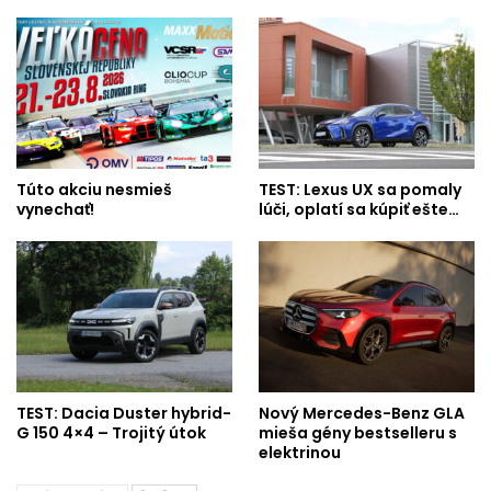
Túto akciu nesmieš
TEST: Lexus UX sa pomaly
vynechať!
lúči, oplatí sa kúpiť ešte…
TEST: Dacia Duster hybrid-
Nový Mercedes-Benz GLA
G 150 4×4 – Trojitý útok
mieša gény bestselleru s
elektrinou