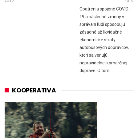
2020
0
Opatrenia spojené COVID-
19 a následné zmeny v
správaní ľudí spôsobujú
zásadné až likvidačné
ekonomické straty
autobusových dopravcov,
ktorí sa venujú
nepravidelnej komerčnej
doprave. O tom…
KOOPERATIVA