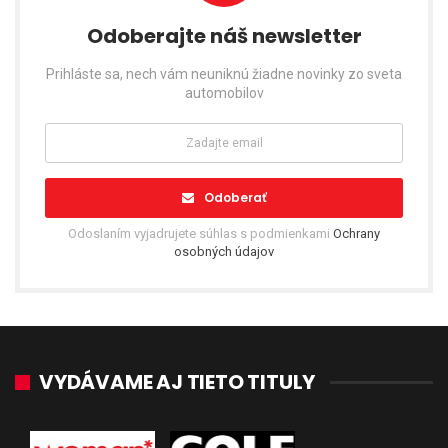
Odoberajte náš newsletter
Prihláste sa, nech vám neuniknú žiadne novinky zo sveta
automobilov
Odoberať
Odoslaním vyjadrujete súhlas s podmienkami
Ochrany
osobných údajov
VYDÁVAME AJ TIETO TITULY