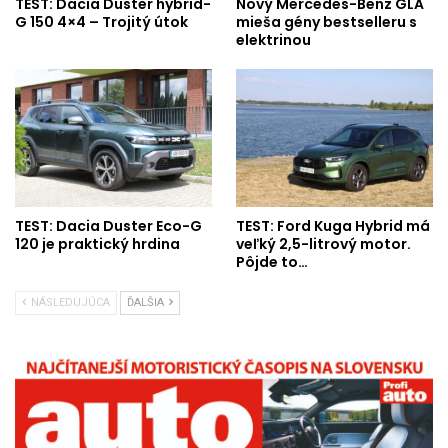
TEST: Dacia Duster hybrid-
Nový Mercedes-Benz GLA
G 150 4×4 – Trojitý útok
mieša gény bestselleru s
elektrinou
TEST: Dacia Duster Eco-G
TEST: Ford Kuga Hybrid má
120 je praktický hrdina
veľký 2,5-litrový motor.
Pôjde to…
NÁSLEDUJÚCA
ĎALŠIA