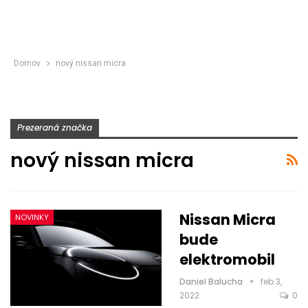
Domov
nový nissan micra
Prezeraná značka
nový nissan micra
Nissan Micra
NOVINKY
bude
elektromobil
Daniel Balucha
feb 3,
2022
0