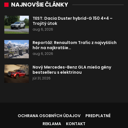
NAJNOVŠIE ČLÁNKY
TEST: Dacia Duster hybrid-G 150 4×4 –
Trojitý útok
aug 6, 2026
Reportáž: Renaultom Trafic z najvyšších
hôr na najkratšie…
aug 6, 2026
Nový Mercedes-Benz GLA mieša gény
bestselleru s elektrinou
júl 31, 2026
OCHRANA OSOBNÝCH ÚDAJOV
PREDPLATNÉ
REKLAMA
KONTAKT