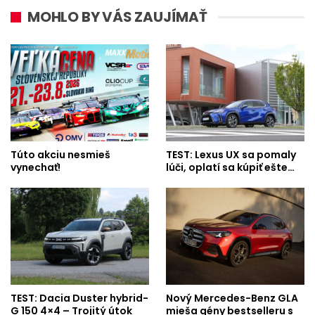
MOHLO BY VÁS ZAUJÍMAŤ
Túto akciu nesmieš
TEST: Lexus UX sa pomaly
vynechať!
lúči, oplatí sa kúpiť ešte…
TEST: Dacia Duster hybrid-
Nový Mercedes-Benz GLA
G 150 4×4 – Trojitý útok
mieša gény bestselleru s