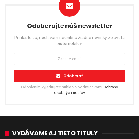
Odoberajte náš newsletter
Prihláste sa, nech vám neuniknú žiadne novinky zo sveta
automobilov
Odoberať
Odoslaním vyjadrujete súhlas s podmienkami
Ochrany
osobných údajov
VYDÁVAME AJ TIETO TITULY