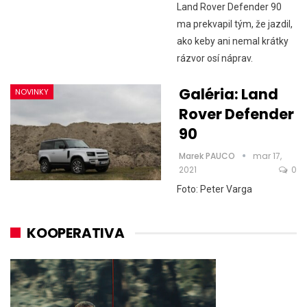
Land Rover Defender 90
ma prekvapil tým, že jazdil,
ako keby ani nemal krátky
rázvor osí náprav.
Galéria: Land
NOVINKY
Rover Defender
90
Marek PAUCO
mar 17,
2021
0
Foto: Peter Varga
KOOPERATIVA