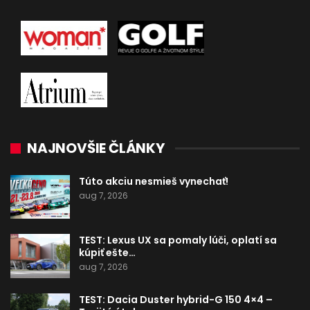
NAJNOVŠIE ČLÁNKY
Túto akciu nesmieš vynechať!
aug 7, 2026
TEST: Lexus UX sa pomaly lúči, oplatí sa
kúpiť ešte…
aug 7, 2026
TEST: Dacia Duster hybrid-G 150 4×4 –