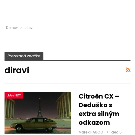
Domov
diravi
Prezeraná značka
diravi
Citroën CX –
LEGENDY
Deduško s
extra silným
odkazom
Marek PAUCO
dec 6,