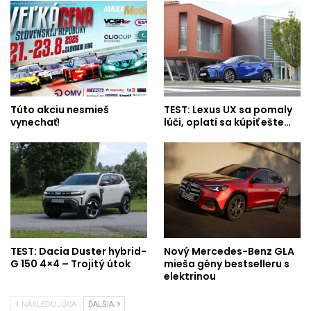
Túto akciu nesmieš
TEST: Lexus UX sa pomaly
vynechať!
lúči, oplatí sa kúpiť ešte…
TEST: Dacia Duster hybrid-
Nový Mercedes-Benz GLA
G 150 4×4 – Trojitý útok
mieša gény bestselleru s
elektrinou
NÁSLEDUJÚCA
ĎALŠIA