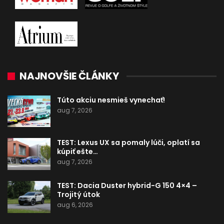
NAJNOVŠIE ČLÁNKY
Túto akciu nesmieš vynechať!
aug 7, 2026
TEST: Lexus UX sa pomaly lúči, oplatí sa
kúpiť ešte…
aug 7, 2026
TEST: Dacia Duster hybrid-G 150 4×4 –
Trojitý útok
aug 6, 2026