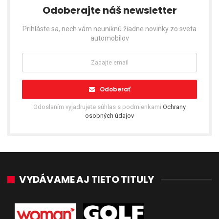
Odoberajte náš newsletter
Prihláste sa, nech vám neuniknú žiadne novinky zo sveta
automobilov
Odoberať
Odoslaním vyjadrujete súhlas s podmienkami
Ochrany
osobných údajov
VYDÁVAME AJ TIETO TITULY